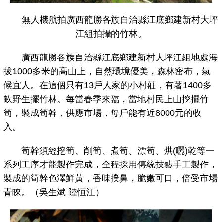
無人機航拍廣西龍勝各族自治縣江底鄉建新村大坪
江組拍攝的竹林。
廣西龍勝各族自治縣江底鄉建新村大坪江組地處海
拔1000多米的高山上，自然環境優美，森林密布，氣
候宜人。在這個只有13戶人家的小村莊，有著1400多
畝野生擺竹林。每當春季來臨，當地村民上山挖擺竹
筍，製成筍幹，供應市場，每戶能有近8000元的收
入。
筍幹須經挖筍、削筍、煮筍、漂筍、烘(曬)乾等一
系列工序才能製作完成，全程採用傳統技藝手工製作，
製成的筍幹色澤鮮黃，香味撲鼻，脆嫩可口，倍受市場
青睞。（吳生斌 陸恒江）