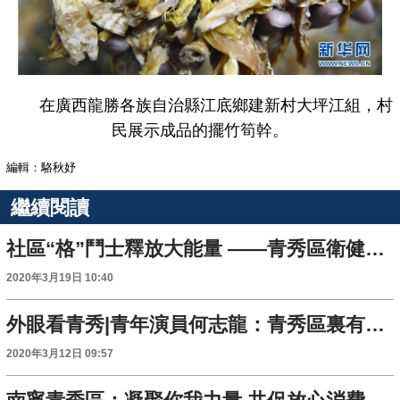
在廣西龍勝各族自治縣江底鄉建新村大坪江組，村
民展示成品的擺竹筍幹。
編輯：駱秋妤
繼續閱讀
社區“格”鬥士釋放大能量 ——青秀區衛健系統從“點”到“線”全面鋪開疫情防控網
2020年3月19日 10:40
外眼看青秀|青年演員何志龍：青秀區裏有豐富的文化內涵和多樣的藝術形式
2020年3月12日 09:57