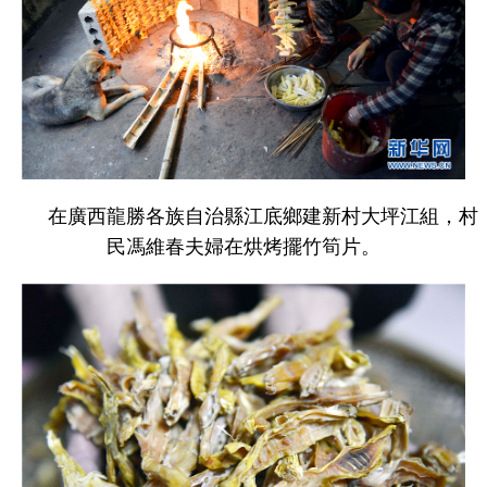
在廣西龍勝各族自治縣江底鄉建新村大坪江組，村
民馮維春夫婦在烘烤擺竹筍片。