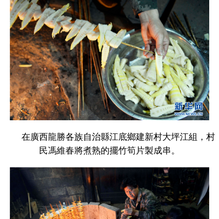
在廣西龍勝各族自治縣江底鄉建新村大坪江組，村
民馮維春將煮熟的擺竹筍片製成串。