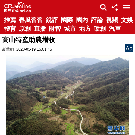
推薦
春風習習
銳評
國際
國內
評論
視頻
文娛
體育
原創
直播
財智
城市
地方
環創
汽車
高山特産助農增收
新華網
2020-03-19 16:01:45