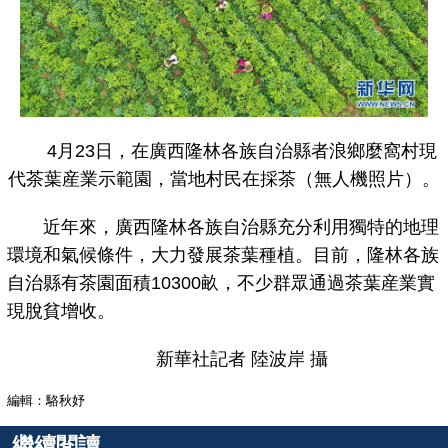
4月23日，在廣西隆林各族自治縣者浪鄉麼窩村現
代茶葉産業示範園，當地村民在採茶（無人機照片）。
近年來，廣西隆林各族自治縣充分利用獨特的地理
環境和氣候條件，大力發展茶葉種植。目前，隆林各族
自治縣有茶園面積10300畝，不少群眾通過茶葉産業實
現脫貧增收。
新華社記者 陸波岸 攝
編輯：駱秋妤
繼續閱讀