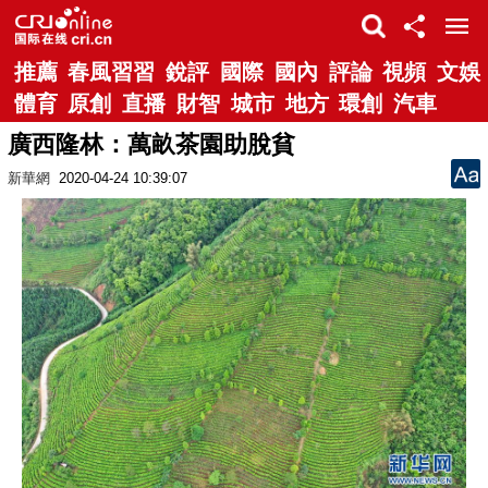
推薦
春風習習
銳評
國際
國內
評論
視頻
文娛
體育
原創
直播
財智
城市
地方
環創
汽車
廣西隆林：萬畝茶園助脫貧
新華網
2020-04-24 10:39:07