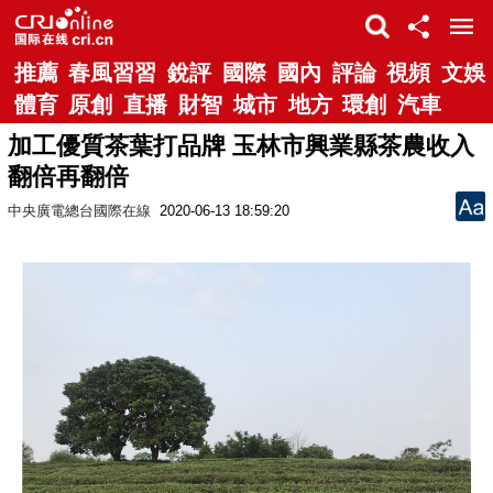
推薦
春風習習
銳評
國際
國內
評論
視頻
文娛
體育
原創
直播
財智
城市
地方
環創
汽車
加工優質茶葉打品牌 玉林市興業縣茶農收入
翻倍再翻倍
中央廣電總台國際在線
2020-06-13 18:59:20