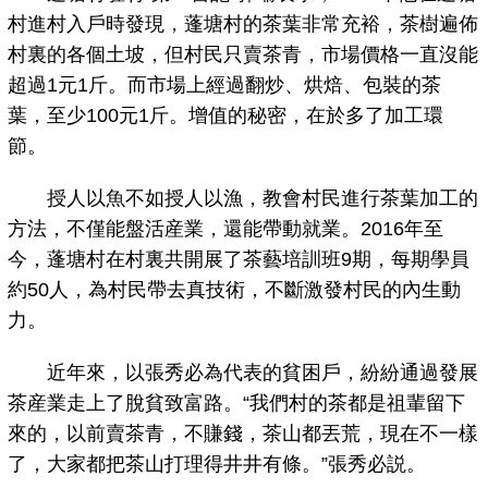
村進村入戶時發現，蓬塘村的茶葉非常充裕，茶樹遍佈
村裏的各個土坡，但村民只賣茶青，市場價格一直沒能
超過1元1斤。而市場上經過翻炒、烘焙、包裝的茶
葉，至少100元1斤。增值的秘密，在於多了加工環
節。
授人以魚不如授人以漁，教會村民進行茶葉加工的
方法，不僅能盤活産業，還能帶動就業。2016年至
今，蓬塘村在村裏共開展了茶藝培訓班9期，每期學員
約50人，為村民帶去真技術，不斷激發村民的內生動
力。
近年來，以張秀必為代表的貧困戶，紛紛通過發展
茶産業走上了脫貧致富路。“我們村的茶都是祖輩留下
來的，以前賣茶青，不賺錢，茶山都丟荒，現在不一樣
了，大家都把茶山打理得井井有條。”張秀必説。