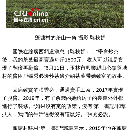
蓬塘村的茶山一角 攝影 駱秋妤
國際在線廣西頻道消息（駱秋妤）：“學會炒茶
後，我的茶葉最高賣過每斤1500元。收入可以説是實
現了翻倍再翻倍。”6月11日，玉林市興業縣山心鎮蓬塘
村的貧困戶張秀必邊炒茶邊介紹茶葉帶她致富的故事。
因病致貧的張秀必，通過賣手工茶，2017年實現
了脫貧。2019年，有了余錢的她給房子的裏裏外外都
進行了裝修。“如果沒有黨的政策，沒有‘第一書記’和幫
扶人，我們的生活過得沒有這麼好。”張秀必説。
蓬塘村駐村“第一書記”郭瑞表示，2015年他在蓬塘