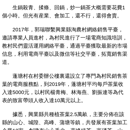
生鍋殺青、揉條、回鍋，炒一鍋茶大概需要花費1
個小時。但光有産業、會加工，還不行，還得會賣。
2017年，郭瑞聯繫興業縣淘農村網絡銷售平臺，
邀請專業人員進村，為村民進行了一場電商知識培訓，
教村民們靈活運用網絡平臺，通過平臺獲取最新的市場
信息，利用電商平臺以及微信等社交平臺，拓寬銷售渠
道。
蓬塘村在村委辦公樓裏還設立了專門為村民銷售茶
葉的電商服務點，到2019年，蓬塘村平均每戶茶葉收
入達5000元，以村民楊青梅、林海燕、劉振連等為代
表的致富帶頭人收入達10萬元以上。
據悉，興業縣共種植茶葉2.5萬畝，主要分佈在該
縣的山心、城隍、高峰、蒲塘等鎮，共發展有茶葉加工