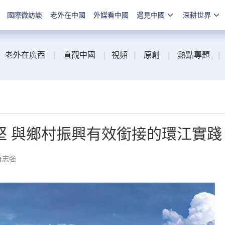
國際微訪談
老外在中國
外媒看中國
遇見中國
深耕世界
老外在廣西
|
直觀中國
|
視頻
|
原創
|
熱點專題
|
堅 與鄉村振興有效銜接的環江實踐
唐志強