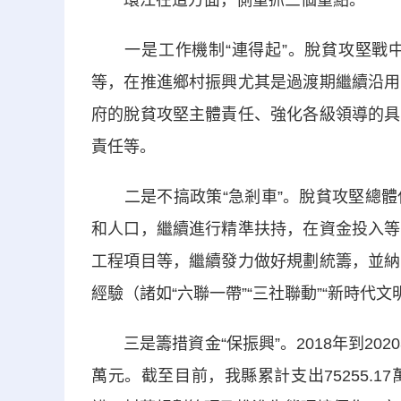
環江在這方面，側重抓三個重點。
一是工作機制“連得起”。脫貧攻堅戰中
等，在推進鄉村振興尤其是過渡期繼續沿用
府的脫貧攻堅主體責任、強化各級領導的具
責任等。
二是不搞政策“急剎車”。脫貧攻堅總體
和人口，繼續進行精準扶持，在資金投入等
工程項目等，繼續發力做好規劃統籌，並納
經驗（諸如“六聯一帶”“三社聯動”“新時代
三是籌措資金“保振興”。2018年到2020
萬元。截至目前，我縣累計支出75255.