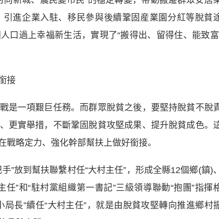
村向新城、農民變市民”的穩定轉變，帶動搬遷群眾安居
，引進企業入駐、移民參與後續鞏固産業園分紅等脫貧
人口過上幸福新生活，實現了“搬得出、留得住、能致富
銜接
是一項艱巨任務。而群眾脫貧之後，要堅持脫貧不脫
、更實舉措，不斷鞏固脫貧攻堅成果、提升脫貧成色。
在戰略定力、強化幹部幫扶上做好銜接。
放到幫扶聯繫村任“大村主任”，形成全縣12個鄉(鎮)
村主任”和“駐村黨組織第一書記”三級領導聯動“抱團”指揮
小局長”續任“大村主任”，就是由脫貧攻堅轉向推進鄉村