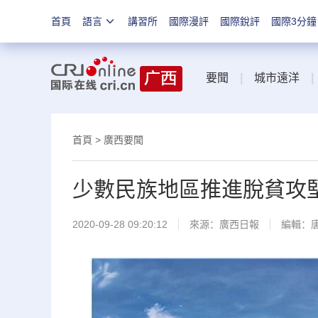
首頁
語言
講習所
國際漫評
國際銳評
國際3分鐘
要聞
|
城市遠洋
|
首頁
>
廣西要聞
少數民族地區推進脫貧攻
2020-09-28 09:20:12
來源：
廣西日報
編輯：