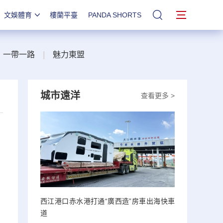
文娛體育
樓蘭平臺
PANDA SHORTS
站內搜索
一帶一路
|
魅力東盟
城市遠洋
查看更多 >
西江港口赤水港打通“廣西造”房車出海快車
道