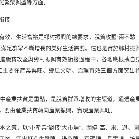
化繁榮興盛等方面。
銜接
效、生活富裕是鄉村振興的總要求。脫貧攻堅“兩不愁
要滿足群眾不斷增長的美好生活需要。這也是實施鄉村振
進脫貧攻堅與鄉村振興有效銜接過程中，各地應根據自
江主要在産業興旺、鄉風文明、治理有效三個方面突出
産業扶貧是重點，是脫貧群眾增收的主渠道，通過産
，要由産業扶貧轉向産業振興，實現産業興旺。
策，以“小産業”對接“大市場”，圍繞“高、果、遊、園