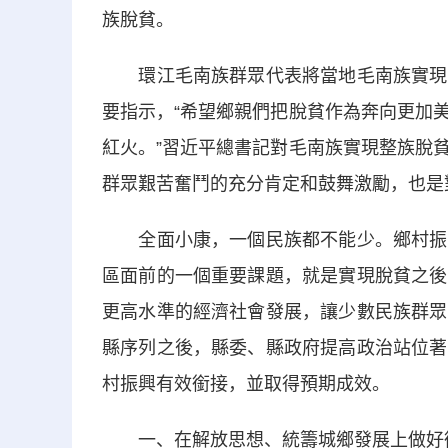
族脫貧。
環江毛南族群眾代表將當地毛南族實現脫
要指示，“希望鄉親們把脫貧作為奔向更加
紅火。”習近平總書記對毛南族實現整族脫
群眾艱苦奮鬥的充分肯定和鼓舞激勵，也是
全面小康，一個民族都不能少。鄉村振興
區面前的一個重要課題，就是實現脫貧之後
更高水準的經濟社會發展，讓少數民族群眾
縣序列之後，縣委、縣政府提高政治站位著
村振興有效銜接，並取得預期成效。
一、在解放思想、統籌城鄉發展上做好