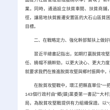
面提升社區管理治理服務水準，實現了“新
業。同時，通過設立扶貧車間、扶貧商鋪
徑，讓易地扶貧搬遷安置區的大石山區貧困
目標。
二、在戰略定力、強化幹部幫扶上做好
習近平總書記指出，如期打贏脫貧攻堅戰
任、摘帽不摘幹勁，以更大決心、更大力度
就要求我們在推進脫貧攻堅與鄉村振興中，
在脫貧攻堅戰中，環江把縣直單位“一把手”
143個行政村由“鄉(鎮)黨委第一書記”“大
局，為脫貧攻堅戰提供有力組織保證。以“