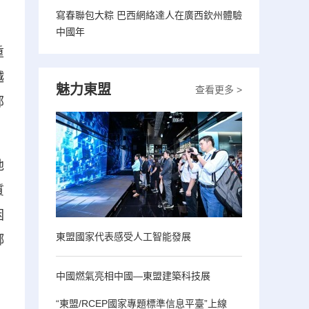
寫春聯包大粽 巴西網絡達人在廣西欽州體驗
中國年
重
越
魅力東盟
查看更多 >
部
地
質
困
東盟國家代表感受人工智能發展
鄉
中國燃氣亮相中國—東盟建築科技展
“東盟/RCEP國家專題標準信息平臺”上線