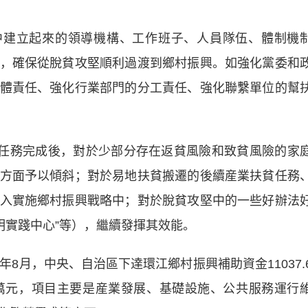
建立起來的領導機構、工作班子、人員隊伍、體制機
，確保從脫貧攻堅順利過渡到鄉村振興。如強化黨委和
體責任、強化行業部門的分工責任、強化聯繫單位的幫
任務完成後，對於少部分存在返貧風險和致貧風險的家
方面予以傾斜；對於易地扶貧搬遷的後續産業扶貧任務
入實施鄉村振興戰略中；對於脫貧攻堅中的一些好辦法
文明實踐中心”等），繼續發揮其效能。
年8月，中央、自治區下達環江鄉村振興補助資金11037.
17萬元，項目主要是産業發展、基礎設施、公共服務運行