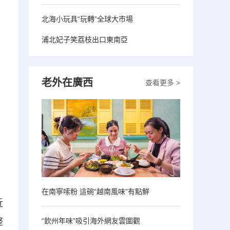
北海小玩具“玩轉”全球大市場
浦北妃子笑荔枝出口東南亞
老外在廣西
查看更多 >
在南寧嗦粉 這碗“越南風味”有點鮮
近
“欽州年味”吸引海外網友雲圍觀
整