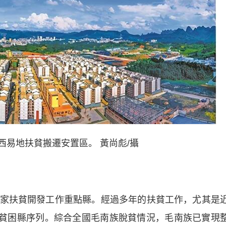
西易地扶貧搬遷安置區。 黃尚彪/攝
扶貧開發工作重點縣。經過多年的扶貧工作，尤其是
退出貧困縣序列。綜合全國毛南族脫貧情況，毛南族已實現