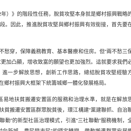
22年）》的階段性任務，脫貧攻堅本身就是鄉村振興戰略
段。因此，推進脫貧攻堅與鄉村振興有效銜接，首先要
愁穿，保障義務教育、基本醫療和住房。但“兩不愁三
求更加凸顯，增收致富的願望也更加強烈。這就要求我們
，進一步解放思想，創新工作思路，總結脫貧攻堅經驗
在鄉村振興大框架下統籌城鄉一體化發展格局。
區易地扶貧搬遷安置區的服務和治理水準，就是在解放
扶貧搬遷安置區群眾脫貧後，環江構建“黨建聯抓、自治
聯動”的新型社區治理模式，引進“三社聯動”服務機制，