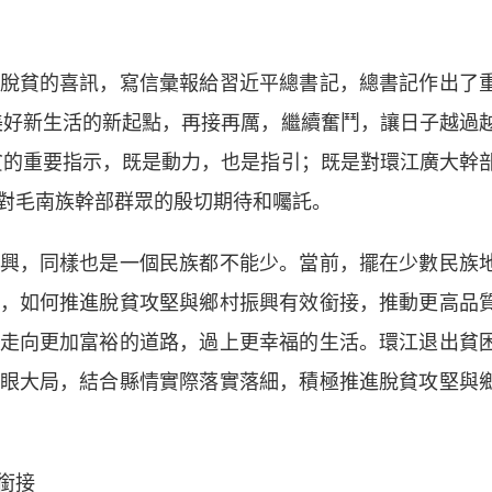
貧的喜訊，寫信彙報給習近平總書記，總書記作出了
美好新生活的新起點，再接再厲，繼續奮鬥，讓日子越過
貧的重要指示，既是動力，也是指引；既是對環江廣大幹
對毛南族幹部群眾的殷切期待和囑託。
，同樣也是一個民族都不能少。當前，擺在少數民族
，如何推進脫貧攻堅與鄉村振興有效銜接，推動更高品
走向更加富裕的道路，過上更幸福的生活。環江退出貧
眼大局，結合縣情實際落實落細，積極推進脫貧攻堅與
銜接