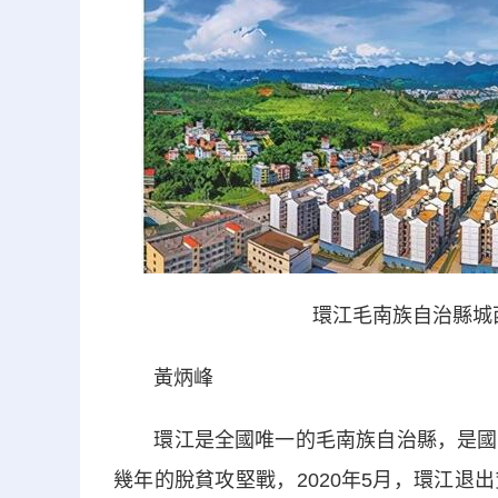
環江毛南族自治縣城
黃炳峰
環江是全國唯一的毛南族自治縣，是國家
幾年的脫貧攻堅戰，2020年5月，環江