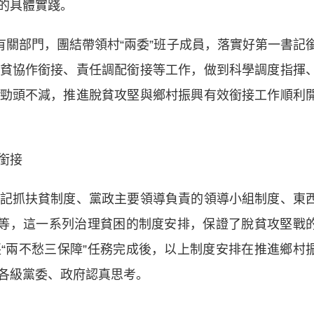
的具體實踐。
關部門，團結帶領村“兩委”班子成員，落實好第一書記
貧協作銜接、責任調配銜接等工作，做到科學調度指揮
勁頭不減，推進脫貧攻堅與鄉村振興有效銜接工作順利
銜接
抓扶貧制度、黨政主要領導負責的領導小組制度、東
度等，這一系列治理貧困的制度安排，保證了脫貧攻堅戰
“兩不愁三保障”任務完成後，以上制度安排在推進鄉村
各級黨委、政府認真思考。