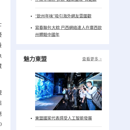
“欽州年味”吸引海外網友雲圍觀
士
寫春聯包大粽 巴西網絡達人在廣西欽
優
州體驗中國年
養
魚
魅力東盟
查看更多 >
藏
現
態
施
東盟國家代表感受人工智能發展
0