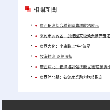
相關新聞
廣西稻漁綜合種養助農增收25億元
來賓市興賓區：創建國家級漁業健康養
廣西大化：小康路上“牛”氣足
牧海耕漁 逐夢深藍
廣西浦北：養蜂培訓強技能 甜蜜産業奔
廣西浦北縣：養鴿産業助力脫貧致富