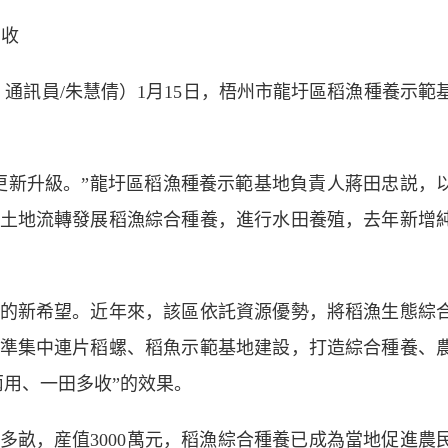
收
 通訊員/朱慧倩）1月15日，梧州市龍圩區稻漁種養示範
新升級。”龍圩區稻漁種養示範基地負責人蔣田忠説，
土地流轉發展稻漁綜合種養，進行水田養殖，去年新增
新希望。近年來，該區依託資源優勢，將稻漁生態綜
準集中連片稻螺、稻魚示範基地建設，打造綜合種養、
兩用、一田多收”的效果。
多畝，産值3000萬元，稻漁綜合種養已成為當地促進農