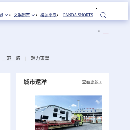
界
文娛體育
樓蘭平臺
PANDA SHORTS
站內搜索
一帶一路
|
魅力東盟
城市遠洋
查看更多 >