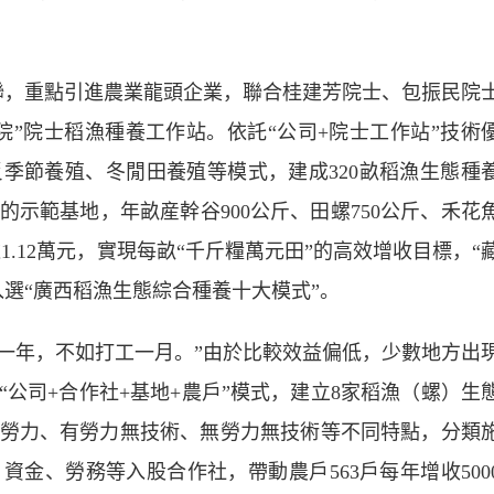
，重點引進農業龍頭企業，聯合桂建芳院士、包振民院
院”院士稻漁種養工作站。依託“公司+院士工作站”技術
季節養殖、冬閒田養殖等模式，建成320畝稻漁生態種
示範基地，年畝産幹谷900公斤、田螺750公斤、禾花
達1.12萬元，實現每畝“千斤糧萬元田”的高效增收目標，“
選“廣西稻漁生態綜合種養十大模式”。
田一年，不如打工一月。”由於比較效益偏低，少數地方出
公司+合作社+基地+農戶”模式，建立8家稻漁（螺）生
勞力、有勞力無技術、無勞力無技術等不同特點，分類
金、勞務等入股合作社，帶動農戶563戶每年增收500