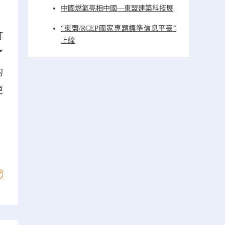
中國燃氣亮相中國—東盟建築科技展
“東盟/RCEP國家專題標準信息平臺”
打
上線
了
的
更