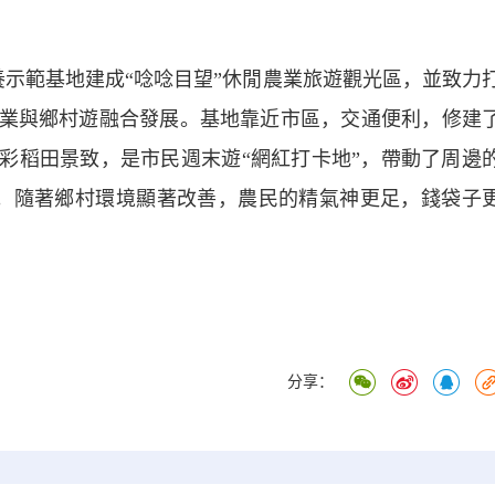
示範基地建成“唸唸目望”休閒農業旅遊觀光區，並致力
養業與鄉村遊融合發展。基地靠近市區，交通便利，修建
五彩稻田景致，是市民週末遊“網紅打卡地”，帶動了周邊
人次。隨著鄉村環境顯著改善，農民的精氣神更足，錢袋子
分享：