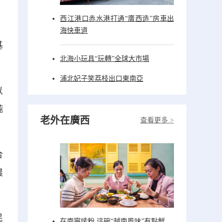
西江港口赤水港打通“廣西造”房車出
海快車道
基
北海小玩具“玩轉”全球大市場
浦北妃子笑荔枝出口東南亞
以
純
老外在廣西
查看更多 >
合
農
民
在南寧嗦粉 這碗“越南風味”有點鮮