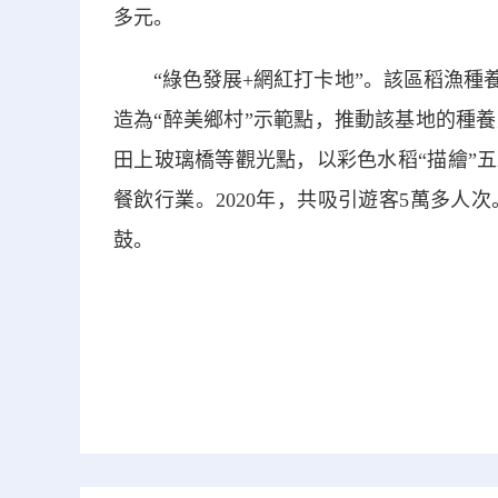
多元。
“綠色發展+網紅打卡地”。該區稻漁種養
造為“醉美鄉村”示範點，推動該基地的種
田上玻璃橋等觀光點，以彩色水稻“描繪”
餐飲行業。2020年，共吸引遊客5萬多
鼓。