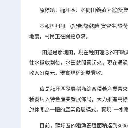
原標題：龍圩區：冬閒田養殖 稻漁雙豐
本報梧州訊 （記者/梁乾勝 實習生/管苛
地裏，村民正在開挖魚溝。
“田還是那塊田，現在種田理念卻不斷更
往水稻收割後，水田就閒置起來，現在通過
收入21萬元，現實現稻漁雙豐收。
這是龍圩區發展稻漁綜合種養産業帶來的
種養納入特色産業發展佈局，大力推進高標
旅休閒為一體的産業發展模式，實現“一水
目前，龍圩區的稻漁養殖面積達到3000