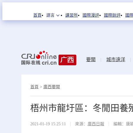
首頁
語言
講習所
國際漫評
國際銳評
國際
要聞
|
城市遠洋
|
首頁
>
廣西要聞
梧州市龍圩區：冬閒田養殖
2021-01-19 15:25:11
來源：
廣西日報
編輯：唐