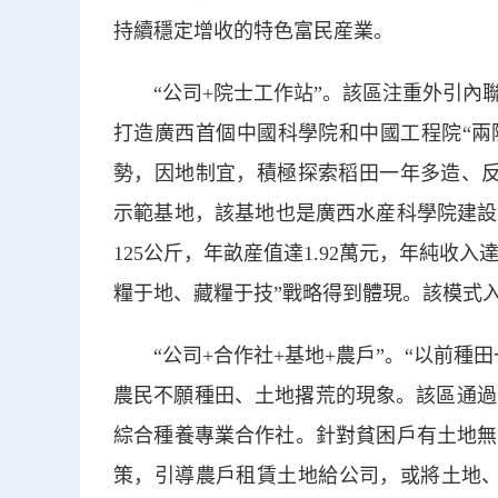
持續穩定增收的特色富民産業。
“公司+院士工作站”。該區注重外引內聯
打造廣西首個中國科學院和中國工程院“兩
勢，因地制宜，積極探索稻田一年多造、反
示範基地，該基地也是廣西水産科學院建設的
125公斤，年畝産值達1.92萬元，年純收入
糧于地、藏糧于技”戰略得到體現。該模式入
“公司+合作社+基地+農戶”。“以前種
農民不願種田、土地撂荒的現象。該區通過“
綜合種養專業合作社。針對貧困戶有土地無
策，引導農戶租賃土地給公司，或將土地、資