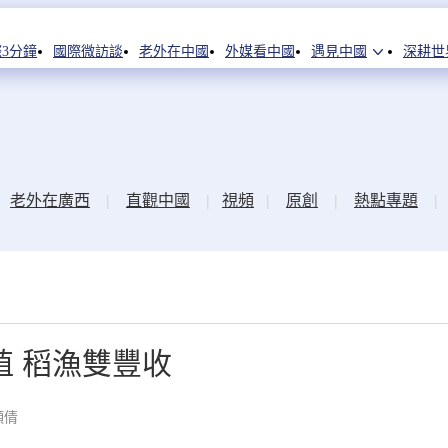
3分鐘
國際微訪談
老外在中國
外媒看中國
遇見中國
深耕世
老外在廣西
|
直觀中國
|
視頻
|
原創
|
熱點專題
|
 稻漁雙豐收
穎倩