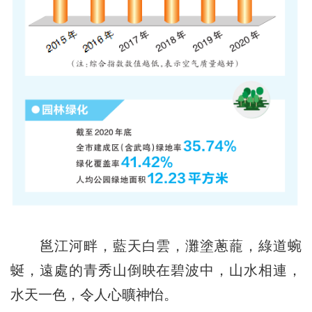
邕江河畔，藍天白雲，灘塗蔥蘢，綠道蜿
蜒，遠處的青秀山倒映在碧波中，山水相連，
水天一色，令人心曠神怡。