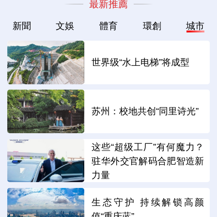
最新推薦
新聞
文娛
體育
環創
城市
世界级“水上电梯”将成型
苏州：校地共创“同里诗光”
这些“超级工厂”有何魔力？
驻华外交官解码合肥智造新
力量
生态守护 持续解锁高颜
值“重庆蓝”