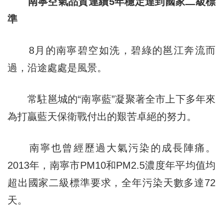
南寧空氣品質連續5年穩定達到國家二級標
準
8月的南寧碧空如洗，碧綠的邕江奔流而
過，沿途處處是風景。
常駐邕城的“南寧藍”凝聚著全市上下多年來
為打贏藍天保衛戰付出的艱苦卓絕的努力。
南寧也曾經歷過大氣污染的成長陣痛。
2013年，南寧市PM10和PM2.5濃度年平均值均
超出國家二級標準要求，全年污染天數多達72
天。