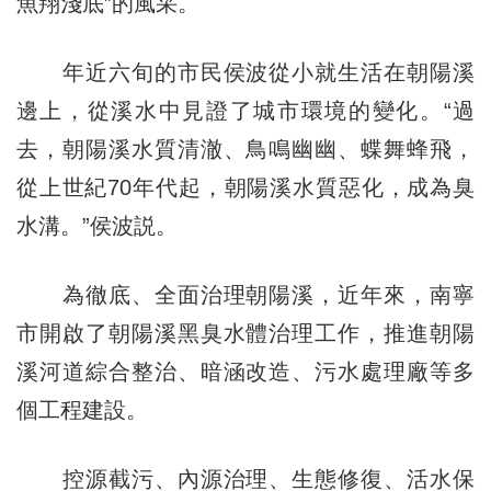
魚翔淺底”的風采。
年近六旬的市民侯波從小就生活在朝陽溪
邊上，從溪水中見證了城市環境的變化。“過
去，朝陽溪水質清澈、鳥鳴幽幽、蝶舞蜂飛，
從上世紀70年代起，朝陽溪水質惡化，成為臭
水溝。”侯波説。
為徹底、全面治理朝陽溪，近年來，南寧
市開啟了朝陽溪黑臭水體治理工作，推進朝陽
溪河道綜合整治、暗涵改造、污水處理廠等多
個工程建設。
控源截污、內源治理、生態修復、活水保