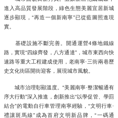
進入高品質發展階段，綠色生態美麗宜居新城
逐步顯現，“再造一個新南寧”已從藍圖照進現
實。
基礎設施不斷完善。開通運營4條地鐵線
路，實現“四線齊發，八方通達”，城市東西向快
速路等重大工程建成使用，老南寧·三街兩巷歷
史文化街區開街迎客，展現城市風貌。
城市治理彰顯溫度。“美麗南寧·整潔暢通有
序大行動”深入推進，創新推出“以學促管、學罰
結合”的電動自行車管理南寧經驗，“文明行車·
禮讓斑馬線”成為首府文明新品牌，“一碼通