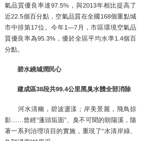
氣品質優良率達97.5%，與2013年相比提高了
近22.5個百分點，空氣品質在全國168個重點城
市中排第17位。今年1—7月，市區環境空氣品
質優良率為95.3%，優於全區平均水準1.4個百
分點。
碧水繞城潤民心
建成區38段共99.4公里黑臭水體全部消除
河水清幽，碧波盪漾；岸美景麗，飛鳥掠
影……曾經“蓬頭垢面”、臭不可聞的朝陽溪，隨
著一系列治理項目的實施，重現了“水清岸綠、