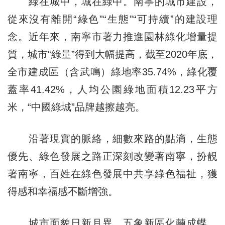
綠在城中，城在綠中。南寧的城市建設，
從來沒有離開“綠色”“生態”“可持續”的建設理
念。近年來，南寧市著力推進園林綠化增量提
質，城市“綠量”得到大幅提高，截至2020年底，
全市建成區（含武鳴）綠地率35.74%，綠化覆
蓋率41.42%，人均公園綠地面積12.23平方
米，“中國綠城”品牌越擦越亮。
沿著現實的脈絡，細數來路的點滴，生態
優先、綠色發展之路正深刻改變著南寧，扮靚
著南寧，百姓在綠色發展中共享綠色福祉，獲
得感和幸福感不斷增強。
城市面貌日新月異。五象新區化繭成蝶，