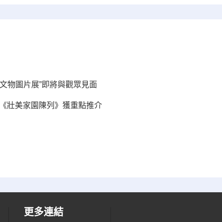
文物圖片展”即將與觀眾見面
博《壯美家園陳列》獲重點推介
更多連結