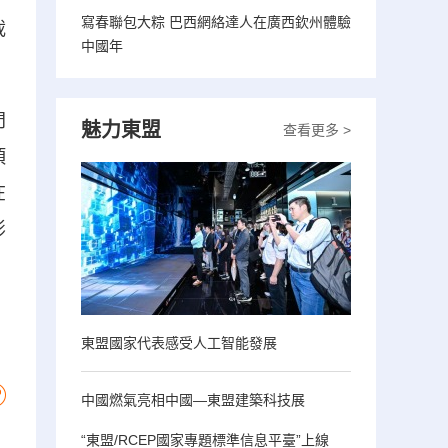
寫春聯包大粽 巴西網絡達人在廣西欽州體驗
載
中國年
門
魅力東盟
查看更多 >
項
在
影
東盟國家代表感受人工智能發展
中國燃氣亮相中國—東盟建築科技展
“東盟/RCEP國家專題標準信息平臺”上線