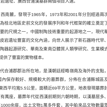
皮岩遺址、廣西合浦漢墓群兩個項目入選。
，發現于1965年，1973年和2001年分別經過兩
為桂北地區史前文化的發展序列和年代框架的確立奠定
要的尺規之一，中國制陶技術重要的起源地之一，現代
皮岩遺址豐富的文化內涵，向世人展示了新石器時代早
陶器起源研究、華南及東南亞體質人類學研究、生業模
提供了豐富的實物樣本。
合浦郡郡治所在地，是漢朝廷經略嶺南及海外的支點
國內保存較好、規模較大的墓葬群，分佈在合浦縣城區
東西平均寬5.5公里，面積近69平方公里，地表發現墓葬
量應有萬座，墓葬年代從西漢前期到六朝時期，以漢墓居多
1000余座，出土文物1萬多件套，其中舶來品文物數量