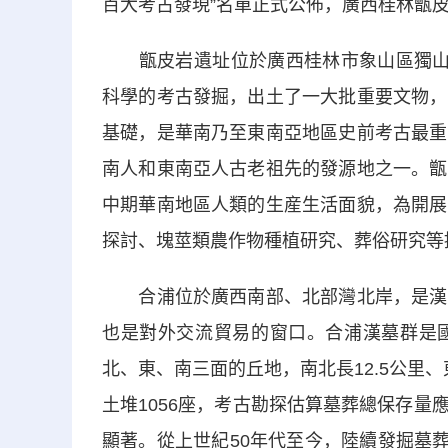
百大考古發現”名單正式公佈，廣西桂林甑
甑皮岩遺址位於廣西桂林市象山區獨山西南麓
科學的考古發掘，出土了一大批重要文物，
基礎，是華南乃至東南亞地區史前考古最重
南人和東南亞人古老祖先的發源地之一。甑
中期華南地區人類的生産生活面貌，為開展
探討、塊莖類農作物種植研究、葬俗研究等
合浦位於廣西南部、北部灣北岸，是漢代
也是對外交流貿易的窗口。合浦漢墓群是
北、東、南三面的丘地，南北長12.5公里、
土堆1056座，考古勘探估算墓葬總保存
顯著。從上世紀50年代至今，陸續發掘墓葬