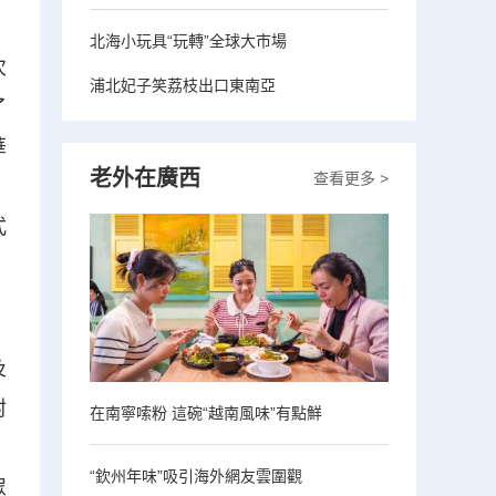
北海小玩具“玩轉”全球大市場
次
浦北妃子笑荔枝出口東南亞
了
華
老外在廣西
查看更多 >
、
式
，
及
封
在南寧嗦粉 這碗“越南風味”有點鮮
、
“欽州年味”吸引海外網友雲圍觀
眾