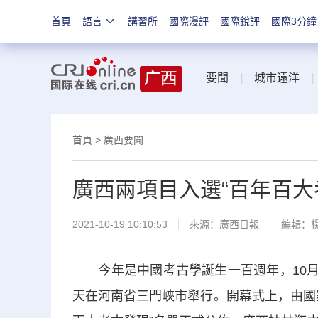
首頁
語言
講習所
國際漫評
國際銳評
國際3分鐘
要聞
|
城市遠洋
|
首頁
>
廣西要聞
廣西兩項目入選“百年百大
2021-10-19 10:10:53
來源：
廣西日報
編輯：
今年是中國考古學誕生一百週年，10月1
天在河南省三門峽市舉行。開幕式上，由國