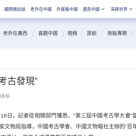
國際微訪談
老外在中國
外媒看中國
遇見中國
深耕世界
老外在廣西
|
直觀中國
|
視頻
|
原創
|
熱點專題
|
考古發現”
楊永娟
8日，記者從相關部門獲悉，“第三屆中國考古學大會”
家文物局指導，中國考古學會、中國文物報社主辦的“百