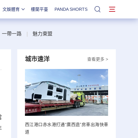
文娛體育
樓蘭平臺
PANDA SHORTS
站內搜索
一帶一路
|
魅力東盟
城市遠洋
查看更多 >
當
西江港口赤水港打通“廣西造”房車出海快車
年
道