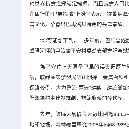
於世界長壽之鄉認定標準，而且長壽人口比
在舉行的“巴馬論壇”上發言表示。據黃炳
壽文化，孕育出巴馬獨具特色的長壽景象，
“你可能想不到，十多年前，巴馬曾經經
盤陽河畔的甲篆鎮平安村委黨支部書記黃斌
為了守住上天賜予巴馬的得天獨厚生態環
氣，取締並嚴禁發展礦山開採、金屬冶煉和
保護條例，大力整治“兩違”建築，建設鄉
準鄉鎮村屯建設規劃，規範旅遊開發秩序。
去年，該縣大氣優良天數比例為98.63
地和地塊，森林覆蓋率從2008年的68.63