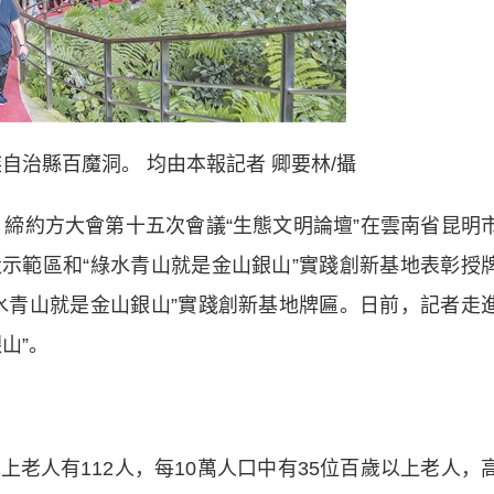
自治縣百魔洞。 均由本報記者 卿要林/攝
締約方大會第十五次會議“生態文明論壇”在雲南省昆明
示範區和“綠水青山就是金山銀山”實踐創新基地表彰授
水青山就是金山銀山”實踐創新基地牌匾。日前，記者走
山”。
老人有112人，每10萬人口中有35位百歲以上老人，