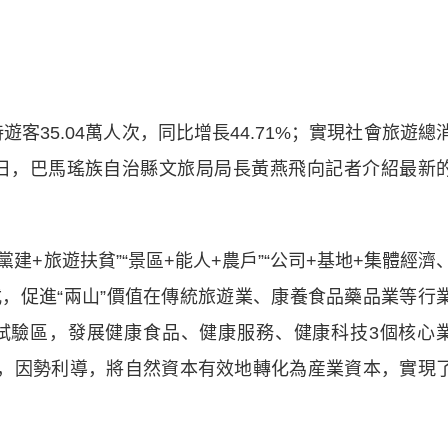
35.04萬人次，同比增長44.71%；實現社會旅遊總
0月21日，巴馬瑤族自治縣文旅局局長黃燕飛向記者介紹最新
+旅遊扶貧”“景區+能人+農戶”“公司+基地+集體經濟
式，促進“兩山”價值在傳統旅遊業、康養食品藥品業等行
試驗區，發展健康食品、健康服務、健康科技3個核心
合，因勢利導，將自然資本有效地轉化為産業資本，實現