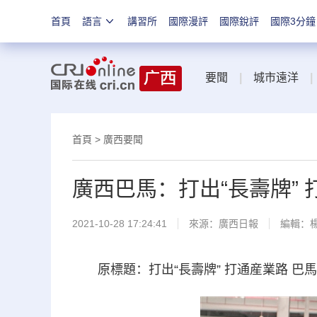
首頁
語言
講習所
國際漫評
國際銳評
國際3分鐘
要聞
|
城市遠洋
|
首頁
>
廣西要聞
廣西巴馬：打出“長壽牌” 
2021-10-28 17:24:41
來源：
廣西日報
編輯：
原標題：打出“長壽牌” 打通産業路 巴馬