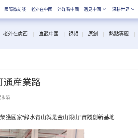
國際微訪談
老外在中國
外媒看中國
遇見中國
深耕世界
老外在廣西
|
直觀中國
|
視頻
|
原創
|
熱點專題
|
打通産業路
楊永娟
榮獲國家“綠水青山就是金山銀山”實踐創新基地