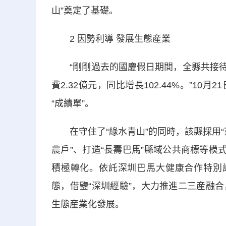
山”奠定了基礎。
2 因勢利導 發展生態産業
“剛剛過去的國慶假日期間，全縣共接待遊客
費2.32億元，同比增長102.44%。”1
“成績單”。
在守住了“綠水青山”的同時，該縣採用“黨建
農戶”、打造“長壽巴馬”縣域公共商標等模
積極轉化。依託深圳巴馬大健康合作特別
態，借鑒“深圳經驗”，大力推進二三産融
生態産業化發展。