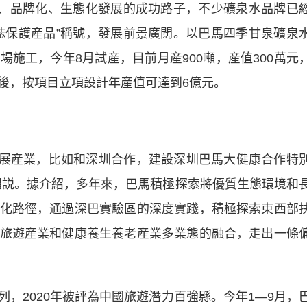
、品牌化、生態化發展的成功路子，不少礦泉水品牌已
誌保護産品”稱號，發展前景廣闊。以巴馬四季甘泉礦泉
施工，今年8月試産，目前月産900噸，産值300萬元
後，按項目立項設計年産值可達到6億元。
展産業，比如和深圳合作，建設深圳巴馬大健康合作特
娟説。據介紹，多年來，巴馬積極探索將優質生態環境和
化路徑，通過深巴實驗區的深度實踐，積極探索東西部
旅遊産業和健康養生養老産業多業態的融合，走出一條
2020年被評為中國旅遊潛力百強縣。今年1—9月，