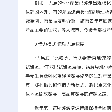
例如，巴馬的“水”産業已經走出規模化
遠銷國內外，有的産品還榮獲“國家地理標
廠為例，廠長張友明介紹，該廠去年年底進場
産品主要銷往深圳等大城市，今後全部投産
3 借力模式 造就巴馬速度
“巴馬底子比較薄，所以要借‘東風’來發
試驗區。”在深巴試驗區展廳，講解員姚小
壽養生資源轉化為經濟發展優勢的生態産業
貧、鄉村振興協作借力新模式，將巴馬文化
遠地區開放發展、高品質發展的跨越之路。
近年來，該縣經濟增速持續保持全區前列，