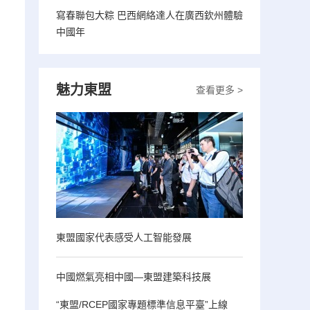
寫春聯包大粽 巴西網絡達人在廣西欽州體驗
中國年
魅力東盟
查看更多 >
東盟國家代表感受人工智能發展
中國燃氣亮相中國—東盟建築科技展
“東盟/RCEP國家專題標準信息平臺”上線