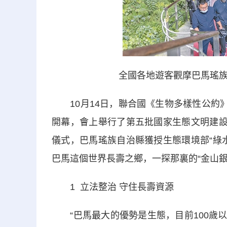
全國各地遊客觀摩巴馬瑤族
10月14日，聯合國《生物多樣性公約》
開幕，會上舉行了第五批國家生態文明建設
儀式，巴馬瑤族自治縣獲授生態環境部“綠
巴馬這個世界長壽之鄉，一探那裏的“金山銀
1 立法整治 守住長壽資源
“巴馬最大的優勢是生態，目前100歲以上