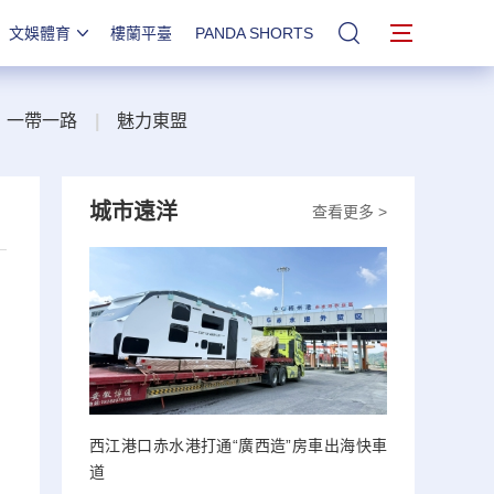
文娛體育
樓蘭平臺
PANDA SHORTS
站內搜索
一帶一路
|
魅力東盟
城市遠洋
查看更多 >
西江港口赤水港打通“廣西造”房車出海快車
道