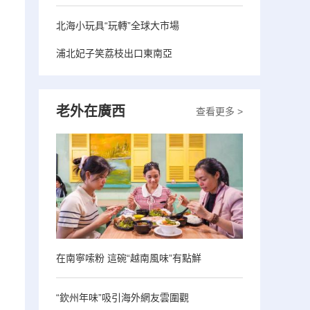
北海小玩具“玩轉”全球大市場
浦北妃子笑荔枝出口東南亞
老外在廣西
查看更多 >
在南寧嗦粉 這碗“越南風味”有點鮮
“欽州年味”吸引海外網友雲圍觀