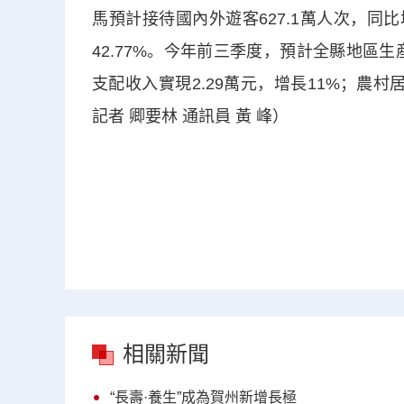
馬預計接待國內外遊客627.1萬人次，同比增
42.77%。今年前三季度，預計全縣地區生産
支配收入實現2.29萬元，增長11%；農村
記者 卿要林 通訊員 黃 峰）
相關新聞
“長壽·養生”成為賀州新增長極