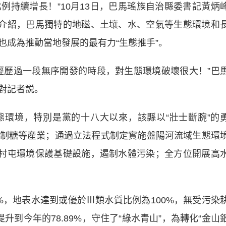
例持續增長！”10月13日，巴馬瑤族自治縣委書記黃炳
峰介紹，巴馬獨特的地磁、土壤、水、空氣等生態環境和
也成為推動當地發展的最有力“生態推手”。
歷過一段無序開發的時段，對生態環境破壞很大！”巴
對記者説。
境，特別是黨的十八大以來，該縣以“壯士斷腕”的
制糖等産業；通過立法程式制定實施盤陽河流域生態環
鎮村屯環境保護基礎設施，遏制水體污染；全方位開展高
%，地表水達到或優於Ⅲ類水質比例為100%，無受污染
%提升到今年的78.89%，守住了“綠水青山”，為轉化“金山