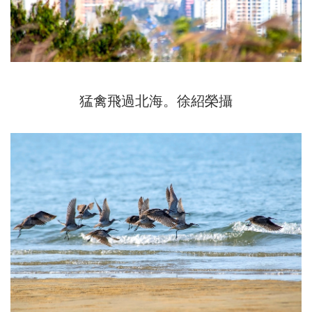
猛禽飛過北海。徐紹榮攝