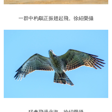
一群中杓鷸正振翅起飛。徐紹榮攝