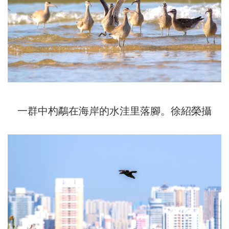
一群中杓鷸在海岸的水洼里落腳。徐紹榮攝