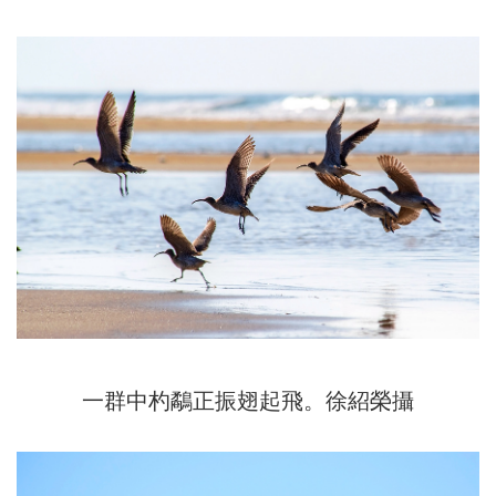
一群中杓鷸正振翅起飛。徐紹榮攝