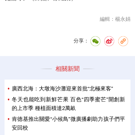
編輯：楊永娟
分享：
相關新聞
廣西北海：大墩海沙灘迎來首批“北極來客”
冬天也能吃到新鮮芒果 百色“四季蜜芒”開創新
的上市季 種植面積達2萬畝
肯德基推出關愛“小候鳥”微廣播劇助力孩子們平
安回校