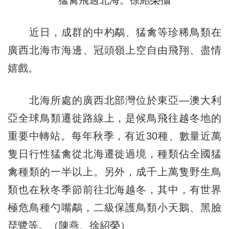
猛禽飛過北海。徐紹榮攝
近日，成群的中杓鷸、猛禽等珍稀鳥類在
廣西北海市海邊、冠頭嶺上空自由飛翔、盡情
嬉戲。
北海所處的廣西北部灣位於東亞—澳大利
亞全球鳥類遷徙路線上，是候鳥飛往越冬地的
重要中轉站。每年秋季，有近30種、數量近萬
隻日行性猛禽從北海遷徙過境，種類佔全國猛
禽種類的一半以上。另外，成千上萬隻野生鳥
類也在秋冬季節前往北海越冬，其中，有世界
極危鳥種勺嘴鷸，二級保護鳥類小天鵝、黑臉
琵鷺等。（陳燕、徐紹榮）