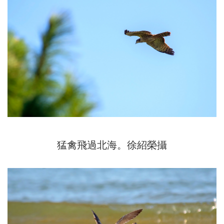
猛禽飛過北海。徐紹榮攝