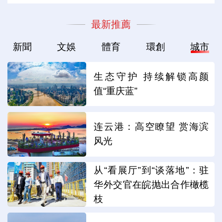
最新推薦
新聞
文娛
體育
環創
城市
生态守护 持续解锁高颜
值“重庆蓝”
连云港：高空瞭望 赏海滨
风光
从“看展厅”到“谈落地”：驻
华外交官在皖抛出合作橄榄
枝