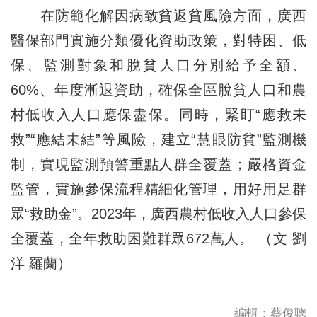
在防範化解因病致貧返貧風險方面，廣西
醫保部門實施分類優化資助政策，對特困、低
保、監測對象和脫貧人口分別給予全額、
60%、年度漸退資助，確保全區脫貧人口和農
村低收入人口應保盡保。同時，緊盯“應救未
救”“應結未結”等風險，建立“慧眼防貧”監測機
制，實現監測預警重點人群全覆蓋；嚴格資金
監管，實施參保流程精細化管理，用好用足群
眾“救助金”。2023年，廣西農村低收入人口參保
全覆蓋，全年救助困難群眾672萬人。 （文 劉
洋 羅蘭）
編輯：蔡俊聰