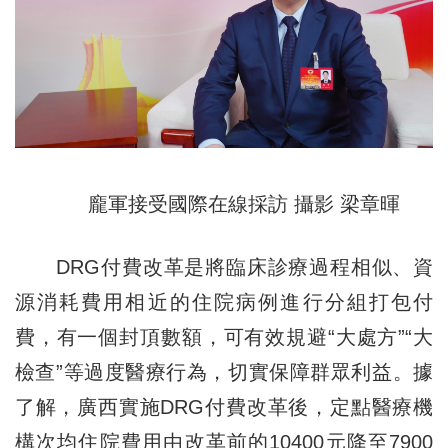
龐軍接受國際在線採訪 攝影 梁章暉
DRG付費改革是將臨床診療過程相似、資
源消耗費用相近的住院病例進行分組打包付
費，有一個封頂數額，可有效規避“大處方”“大
檢查”等過度醫療行為，切實保障群眾利益。據
了解，廣西實施DRG付費改革後，定點醫療機
構次均住院費用由改革前的10400元降至7900