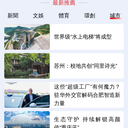
最新推薦
新聞
文娛
體育
環創
城市
世界级“水上电梯”将成型
苏州：校地共创“同里诗光”
这些“超级工厂”有何魔力？
驻华外交官解码合肥智造新
力量
生态守护 持续解锁高颜
值“重庆蓝”