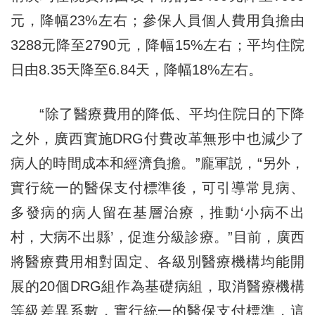
元，降幅23%左右；參保人員個人費用負擔由
3288元降至2790元，降幅15%左右；平均住院
日由8.35天降至6.84天，降幅18%左右。
“除了醫療費用的降低、平均住院日的下降
之外，廣西實施DRG付費改革無形中也減少了
病人的時間成本和經濟負擔。”龐軍説，“另外，
實行統一的醫保支付標準後，可引導常見病、
多發病的病人留在基層治療，推動‘小病不出
村，大病不出縣’，促進分級診療。”目前，廣西
將醫療費用相對固定、各級別醫療機構均能開
展的20個DRG組作為基礎病組，取消醫療機構
等級差異系數，實行統一的醫保支付標準，這