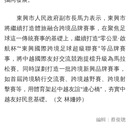
東興市人民政府副市長馬力表示，東興市
將繼續打造體旅融合跨境品牌賽事，在聚焦足
球這一傳統賽事的基礎上，繼續打造“零公里·啟
航杯”“東興國際跨境足球超級聯賽”等品牌賽
事，將中越國際友好交流競跑提檔升級為馬拉
松賽。同時謀劃打造一批跨境新興品牌賽事，
如首屆跨境騎行交流賽、跨境越野賽、跨境射
擊賽等，用體育架起中越友誼“連心橋”，夯實中
越友好民意基礎。（文 林姍婷）
編輯：蔡俊聰