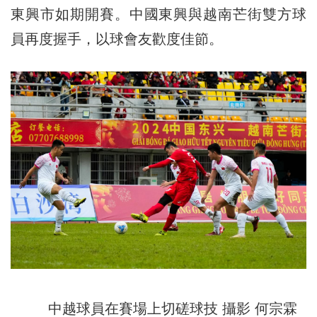
東興市如期開賽。中國東興與越南芒街雙方球
員再度握手，以球會友歡度佳節。
中越球員在賽場上切磋球技 攝影 何宗霖