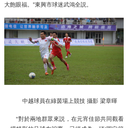
大飽眼福。”東興市球迷武鴻全説。
中越球員在綠茵場上競技 攝影 梁章暉
“對於兩地群眾來説，在元宵佳節共同觀看