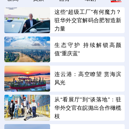
这些“超级工厂”有何魔力？
驻华外交官解码合肥智造新
力量
生态守护 持续解锁高颜
值“重庆蓝”
连云港：高空瞭望 赏海滨
风光
从“看展厅”到“谈落地”：驻
华外交官在皖抛出合作橄榄
枝