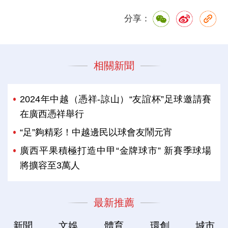
分享：
相關新聞
2024年中越（憑祥-諒山）“友誼杯”足球邀請賽
在廣西憑祥舉行
“足”夠精彩！中越邊民以球會友鬧元宵
廣西平果積極打造中甲“金牌球市” 新賽季球場
將擴容至3萬人
最新推薦
新聞
文娛
體育
環創
城市