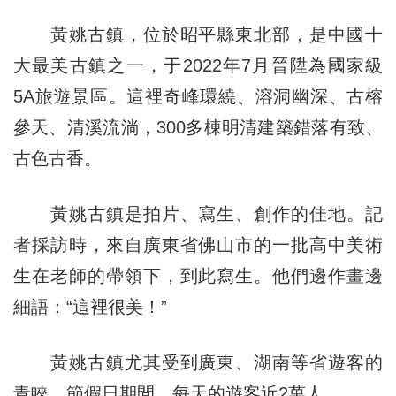
黃姚古鎮，位於昭平縣東北部，是中國十
大最美古鎮之一，于2022年7月晉陞為國家級
5A旅遊景區。這裡奇峰環繞、溶洞幽深、古榕
參天、清溪流淌，300多棟明清建築錯落有致、
古色古香。
黃姚古鎮是拍片、寫生、創作的佳地。記
者採訪時，來自廣東省佛山市的一批高中美術
生在老師的帶領下，到此寫生。他們邊作畫邊
細語：“這裡很美！”
黃姚古鎮尤其受到廣東、湖南等省遊客的
青睞，節假日期間，每天的遊客近2萬人。