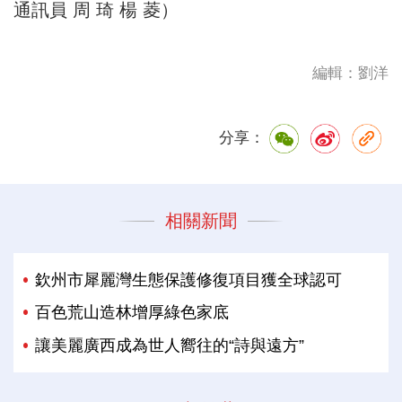
通訊員 周 琦 楊 菱）
編輯：劉洋
分享：
相關新聞
欽州市犀麗灣生態保護修復項目獲全球認可
百色荒山造林增厚綠色家底
讓美麗廣西成為世人嚮往的“詩與遠方”