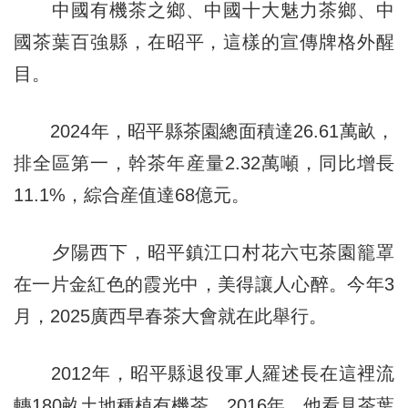
中國有機茶之鄉、中國十大魅力茶鄉、中
國茶葉百強縣，在昭平，這樣的宣傳牌格外醒
目。
2024年，昭平縣茶園總面積達26.61萬畝，
排全區第一，幹茶年産量2.32萬噸，同比增長
11.1%，綜合産值達68億元。
夕陽西下，昭平鎮江口村花六屯茶園籠罩
在一片金紅色的霞光中，美得讓人心醉。今年3
月，2025廣西早春茶大會就在此舉行。
2012年，昭平縣退役軍人羅述長在這裡流
轉180畝土地種植有機茶。2016年，他看見茶葉