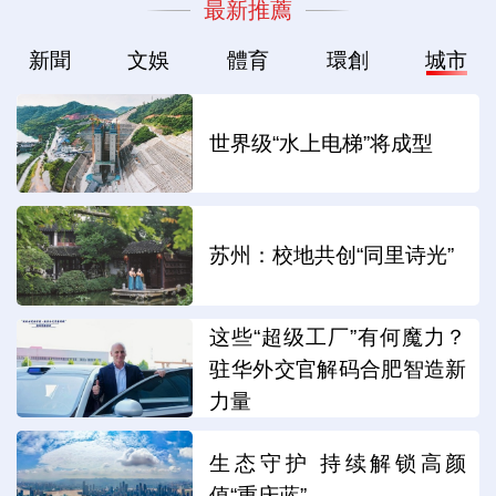
最新推薦
新聞
文娛
體育
環創
城市
世界级“水上电梯”将成型
苏州：校地共创“同里诗光”
这些“超级工厂”有何魔力？
驻华外交官解码合肥智造新
力量
生态守护 持续解锁高颜
值“重庆蓝”