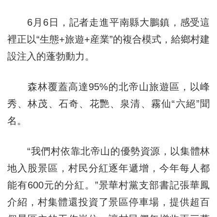
6月6日，記者走進平南縣大鵬鎮，感受這
裡正以“生態+旅遊+産業”的複合模式，給鄉村建
設注入的蓬勃動力。
森林覆蓋高達95%的北帝山旅遊區，以峰
秀、林茂、石奇、花艷、泉清、霧仙“六絕”聞
名。
“我們村依靠北帝山的優勢資源，以集體林
地入股景區，村民分紅逐年遞增，今年每人都
能有600元的分紅。”景華村黨支部書記張華鳳
介紹，村集體還投資了景區停車場，提供超百