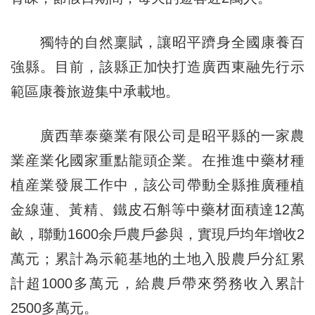
獨特的自然稟賦，讓昭平躋身全國康養百
強縣。目前，該縣正加快打造廣西東融先行示
範區康養旅遊集中承載地。
廣西華泰藥業有限公司是昭平縣的一家農
業産業化國家重點龍頭企業。在推進中藥材種
植産業發展工作中，該公司帶動全縣推廣種植
金線蓮、黃精、鐵皮石斛等中藥材面積達12萬
畝，聯動1600余戶農戶參與，實現戶均年增收2
萬元；累計為示範基地的土地入股農戶分紅累
計超1000多萬元，給農戶帶來勞務收入累計
2500多萬元。