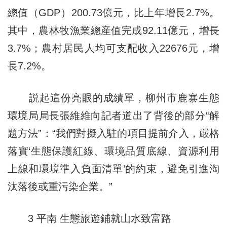
總值（GDP）200.73億元，比上年增長2.7%。
其中，農林牧漁業總産值完成92.11億元，增長
3.7%；農村居民人均可支配收入22676元，增
長7.2%。
説起這份亮眼的成績單，柳州市鹿寨生態
環境局局長張維維向記者道出了背後的部分“解
題方法”：“我們對擬入駐的項目提前介入，嚴格
落實‘生態保護紅線、環境品質底線、資源利用
上線和環境準入負面清單’的約束，避免引進淘
汰落後或重污染企業。”
3 平南 生態旅遊鋪就山水致富路