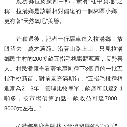
鹿寨縣位於廣西中部，素有“桂中寶地”之
稱，拉溝鄉是該縣相對偏遠的一個林區小鄉，
更有著“天然氧吧”美譽。
芒種過後，記者一行驅車進入拉溝鄉，放
眼望去，萬木蔥蘢。沿著山路上山，只見拉溝
鄉民主村的200多畝五指毛桃鬱鬱蔥蔥，長勢喜
人。村民潘康奇看著地裏剛種下3個月的一批五
指毛桃新苗，對前景充滿期待：“五指毛桃種植
週期為2—3年，管理比較簡單，畝産可以達到1
噸多，按市場價算的話一畝收益可達7000—
8000元左右。”
拉溝鄉是鹿寨縣林下經濟發展的“排頭兵”，