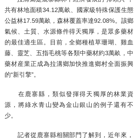
共有林地面積34.12萬畝、國家級特殊保護生態
公益林17.59萬畝，森林覆蓋率達92.08%。該鄉
氣候、土質、水源條件得天獨厚，是眾多藥材
的最佳適生區。目前，全鄉種植草珊瑚、雞血
藤、靈芝、五指毛桃等各類中藥材約3萬畝，中
藥材産業正成為拉溝鄉加快推進鄉村全面振興
的“新引擎”。
在鹿寨縣，類似發揮得天獨厚的林業資
源，將綠水青山變為金山銀山的例子還有不
少。
記者從鹿寨縣相關部門了解到，近年來，