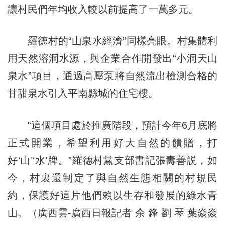
讓村民們年均收入較以前提高了一萬多元。
羅德村的“山泉水經濟”同樣亮眼。村集體利
用天然溶洞水源，與企業合作開發出“小洞天山
泉水”項目，通過高壓泵將自然流出檢測合格的
甘甜泉水引入平南縣城的住宅樓。
“這個項目處於推廣階段，預計今年6月底將
正式開業，希望利用好大自然的饋贈，打
好‘山’‘水’牌。”羅德村黨支部書記張壽善説，如
今，村裏還制定了與自然生態相關的村規民
約，保護好這片他們賴以生存和發展的綠水青
山。（廣西雲-廣西日報記者 余 鋒 劉 琴 葉焱焱