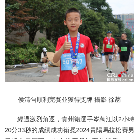
侯清勻順利完賽並獲得獎牌 攝影 徐菡
經過激烈角逐，貴州籍選手岑萬江以2小時
20分33秒的成績成功衛冕2024貴陽馬拉松賽男