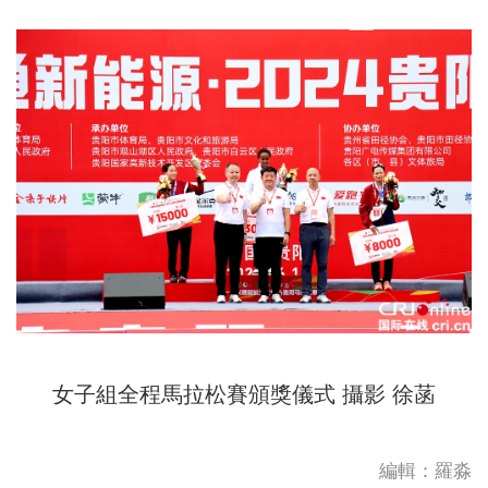
女子組全程馬拉松賽頒獎儀式 攝影 徐菡
編輯：羅淼