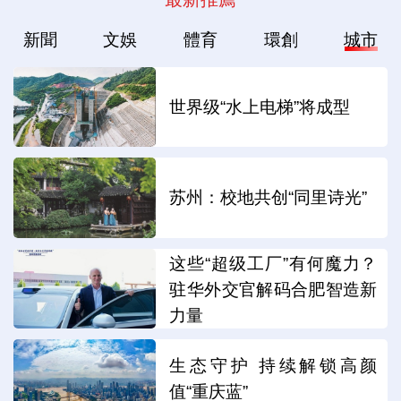
新聞
文娛
體育
環創
城市
世界级“水上电梯”将成型
苏州：校地共创“同里诗光”
这些“超级工厂”有何魔力？
驻华外交官解码合肥智造新
力量
生态守护 持续解锁高颜
值“重庆蓝”