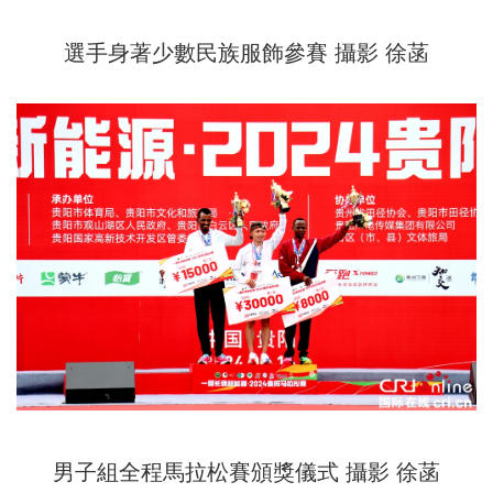
選手身著少數民族服飾參賽 攝影 徐菡
男子組全程馬拉松賽頒獎儀式 攝影 徐菡