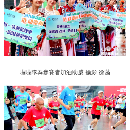
啦啦隊為參賽者加油助威 攝影 徐菡