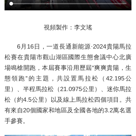
視頻製作：李文瑤
6月16日，一道長通新能源·2024貴陽馬拉
松賽在貴陽市觀山湖區國際生態會議中心北廣
場鳴槍開跑，本屆賽事沿用歷屆“爽爽貴陽，生
態領跑”的主題，共設置馬拉松（42.195公
里）、半程馬拉松（21.0975公里）、迷你馬拉
松（約4.5公里）以及線上馬拉松四個項目。共
有來自20個國家和地區及全國各地的3.2萬名選
手參賽。