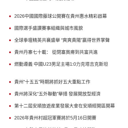
2026中國國際藤球公開賽在貴州惠水精彩啟幕
國際選手盛讚賽事組織與城市風貌
全球拳壇精英共襄盛舉 “爽爽貴陽”贏得世界掌聲
貴州丹寨七十載： 從閉塞貧瘠到共富共進
燃動遵義 中國U23男足主場1:0力克塔吉克斯坦
貴州“十五五”時期將抓好五大重點工作
貴州將深化“五外聯動”舉措 發展開放型經濟
第十二屆安順旅遊産業發展大會在安順經開區開幕
2026年貴州村超冠軍賽將於5月16日開賽