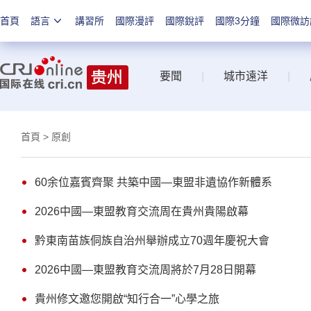
首頁
語言
講習所
國際漫評
國際銳評
國際3分鐘
國際微訪
要聞
|
城市遠洋
|
首頁
> 原創
60余位嘉賓齊聚 共築中國—東盟非遺協作新體系
2026中國—東盟教育交流周在貴州貴陽啟幕
黔東南苗族侗族自治州舉辦成立70週年慶祝大會
2026中國—東盟教育交流周將於7月28日開幕
貴州修文邀您開啟“知行合一”心學之旅