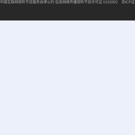
中国互联网视听节目服务自律公约
信息网络传播视听节目许可证 0102002 京ICP证