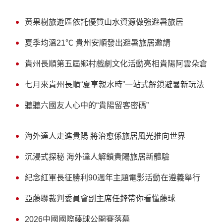
黃果樹旅遊區依託優質山水資源做強避暑旅居
夏季均溫21℃ 貴州安順發出避暑旅居邀請
貴州長順第五屆鄉村戲劇文化活動亮相貴陽阿雲朵倉
七月來貴州長順“夏享親水時”一站式解鎖避暑新玩法
聽聽六國友人心中的“貴陽留客密碼”
海外達人走進貴陽 將治愈係旅居風光推向世界
沉浸式探秘 海外達人解鎖貴陽旅居新體驗
紀念紅軍長征勝利90週年主題電影活動在遵義舉行
亞藤聯裁判委員會副主席任鋒帶你看懂藤球
2026中國國際藤球公開賽落幕