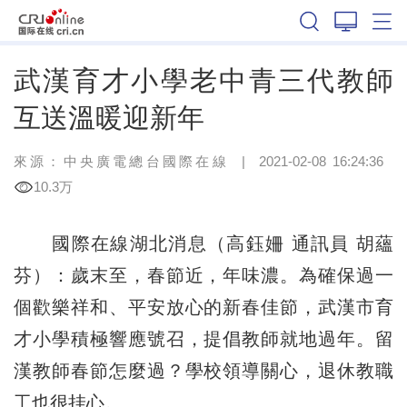
湖北
武漢育才小學老中青三代教師
互送溫暖迎新年
來源：
中央廣電總台國際在線
|
2021-02-08 16:24:36
10.3万
國際在線湖北消息（高鈺姍 通訊員 胡蘊
芬）：歲末至，春節近，年味濃。為確保過一
個歡樂祥和、平安放心的新春佳節，武漢市育
才小學積極響應號召，提倡教師就地過年。留
漢教師春節怎麼過？學校領導關心，退休教職
工也很挂心。