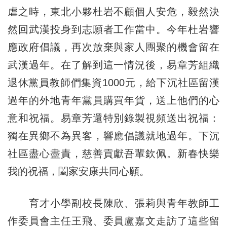
虐之時，東北小夥杜岩不顧個人安危，毅然決
然回武漢投身到志願者工作當中。今年杜岩響
應政府倡議，再次放棄與家人團聚的機會留在
武漢過年。在了解到這一情況後，易章芳組織
退休黨員教師們集資1000元，給下沉社區留漢
過年的外地青年黨員購買年貨，送上他們的心
意和祝福。易章芳還特別錄製視頻送出祝福：
獨在異鄉不為異客，響應倡議就地過年。下沉
社區盡心盡責，慈善貢獻吾輩欽佩。新春快樂
我的祝福，闔家安康共同心願。
育才小學副校長陳欣、張莉與青年教師工
作委員會主任王飛、委員盧嘉文走訪了這些留