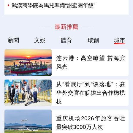
武漢商學院為馬兒準備“甜蜜團年飯”
最新推薦
新聞
文娛
體育
環創
城市
连云港：高空瞭望 赏海滨
风光
从“看展厅”到“谈落地”：驻
华外交官在皖抛出合作橄榄
枝
重庆机场2026年旅客吞吐
量突破3000万人次