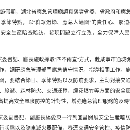
節假期，湖北省應急管理廳認真落實省委、省政府和應
季節特點，以“群眾過節、應急人過關”的責任心、緊
期安全生産暗查暗訪，發現問題立行立改，全力保障人民
委書記、廳長施政採取“四不兩直”方式，赴咸寧市通城
作，調研應急管理部門應急值守情況，指導相關工作。
關，要結合節日、季節特點以及防疫要求，主動對接交
、旅遊、森林防火、交通運輸、煙花爆竹等方面的安全
實提高安全風險防控的針對性，增強應急管理服務的及時
黨委副書記、副廳長楊愛東一行到宜昌開展安全生産暗訪
行狀態以及隨車滅火器配備，春運交通安全管控、疫情