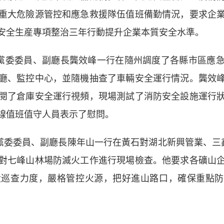
重大危險源管控和應急救援隊伍值班備勤情況，要求企
安全生産專項整治三年行動提升企業本質安全水準。
黨委委員、副廳長龔效峰一行在隨州調度了各縣市區應急
廳、監控中心，並隨機抽查了車輛安全運行情況。龔效
閱了倉庫安全運行視頻，現場測試了消防安全設施運行
線值班值守人員表示了慰問。
委委員、副廳長陳年山一行在黃石對湖北新興管業、三
對七峰山林場防滅火工作進行現場檢查。他要求各礦山
巡查力度，嚴格管控火源，把好進山路口，確保重點防火