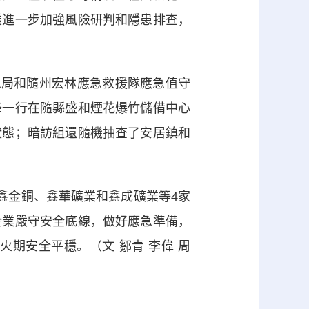
業進一步加強風險研判和隱患排查，
局和隨州宏林應急救援隊應急值守
峰一行在隨縣盛和煙花爆竹儲備中心
狀態；暗訪組還隨機抽查了安居鎮和
鑫金銅、鑫華礦業和鑫成礦業等4家
企業嚴守安全底線，做好應急準備，
期安全平穩。（文 鄒青 李偉 周