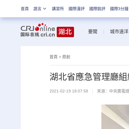
首頁
語言
講習所
國際漫評
國際銳評
國際3分鐘
要聞
|
城市遠洋
首頁
>
原創
湖北省應急管理廳組
2021-02-19 18:07:58
來源：
中央廣電