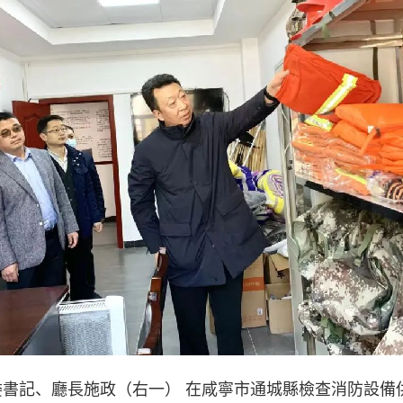
委書記、廳長施政
（右一）
在咸寧市通城縣檢查消防設備