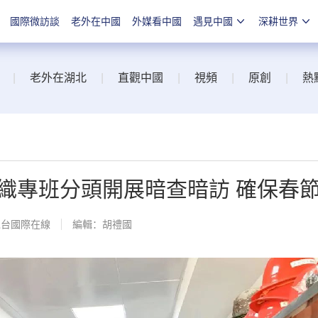
國際微訪談
老外在中國
外媒看中國
遇見中國
深耕世界
|
老外在湖北
|
直觀中國
|
視頻
|
原創
|
熱
織專班分頭開展暗查暗訪 確保春
總台國際在線
編輯：胡禮國