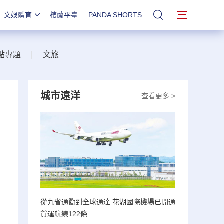
文娛體育
樓蘭平臺
PANDA SHORTS
站內搜索
點專題
|
文旅
城市遠洋
查看更多 >
從九省通衢到全球通達 花湖國際機場已開通
貨運航線122條