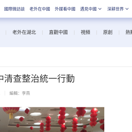
國際微訪談
老外在中國
外媒看中國
遇見中國
深耕世界
|
老外在湖北
|
直觀中國
|
視頻
|
原創
|
熱
中清查整治統一行動
線
編輯：李燕