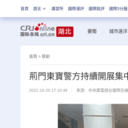
首頁
語言
講習所
國際漫評
國際銳評
國際3分鐘
要聞
|
城市遠洋
首頁
>
原創
荊門東寶警方持續開展集
2021-10-20 17:10:48
來源：
中央廣電總台國際在