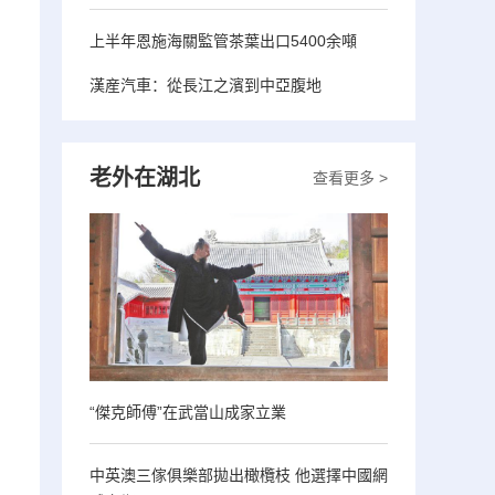
上半年恩施海關監管茶葉出口5400余噸
漢産汽車：從長江之濱到中亞腹地
老外在湖北
查看更多 >
“傑克師傅”在武當山成家立業
中英澳三傢俱樂部拋出橄欖枝 他選擇中國網