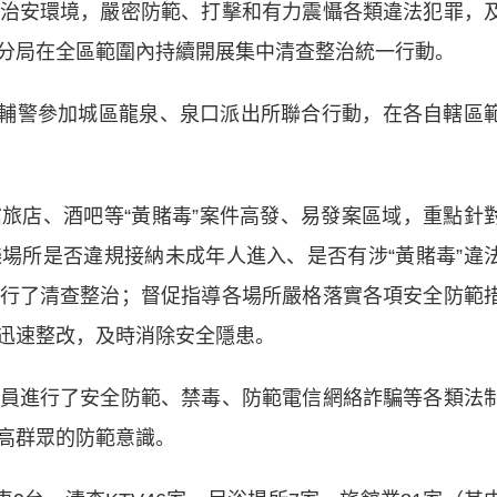
安環境，嚴密防範、打擊和有力震懾各類違法犯罪，
分局在全區範圍內持續開展集中清查整治統一行動。
輔警參加城區龍泉、泉口派出所聯合行動，在各自轄區
店、酒吧等“黃賭毒”案件高發、易發案區域，重點針
場所是否違規接納未成年人進入、是否有涉“黃賭毒”違
行了清查整治；督促指導各場所嚴格落實各項安全防範
迅速整改，及時消除安全隱患。
進行了安全防範、禁毒、防範電信網絡詐騙等各類法
提高群眾的防範意識。