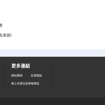
港
長津湖》
更多連結
網站聲明
友情連結
網上有害信息舉報專區