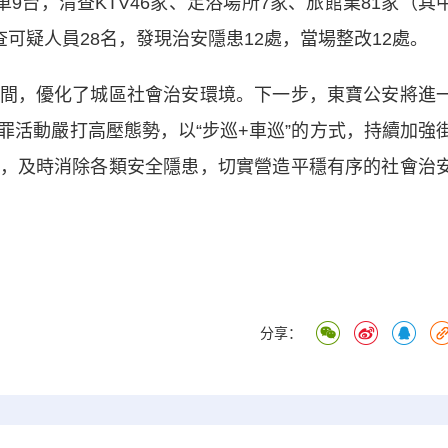
台，清查KTV46家、足浴場所7家、旅館業81家（其
可疑人員28名，發現治安隱患12處，當場整改12處。
，優化了城區社會治安環境。下一步，東寶公安將進
罪活動嚴打高壓態勢，以“步巡+車巡”的方式，持續加強
，及時消除各類安全隱患，切實營造平穩有序的社會治
分享：