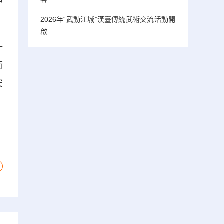
中
2026年“武動江城”漢臺傳統武術交流活動開
啟
一
街
安