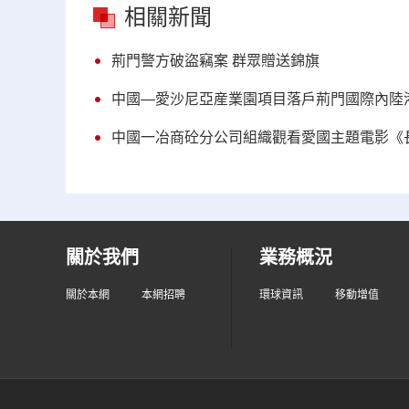
相關新聞
荊門警方破盜竊案 群眾贈送錦旗
中國—愛沙尼亞産業園項目落戶荊門國際內陸
中國一冶商砼分公司組織觀看愛國主題電影《
關於我們
業務概況
關於本網
本網招聘
環球資訊
移動增值