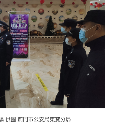
場 供圖 荊門市公安局東寶分局