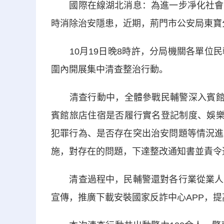
國際在線湖北消息：為進一步凈化社會治
時消除治安隱患，近期，荊門市公安局東寶
10月19日晚8時許，分局機關各單位民
圍內開展集中清查整治行動。
清查行動中，全體參戰民輔警深入賓館旅
賓館旅店住宿是否履行實名登記制度、娛樂
犯罪行為、是否存在突出治安問題等情況進
施，對存在的問題，下達整改通知書並責令
清查過程中，民輔警還對各行業從業人員
宣傳，推廣下載安裝國家反詐中心APP，