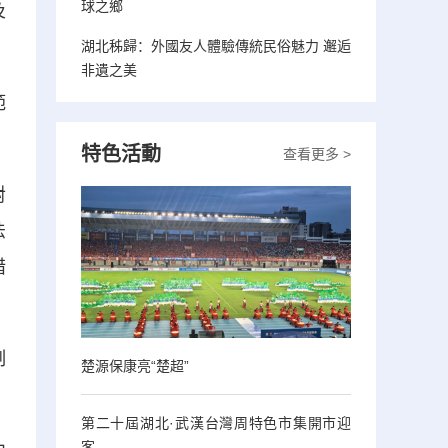
球之鄉
及
湖北秭歸：外國友人體驗傳統民俗魅力 邂逅
非遺之美
範
特色活動
查看更多 >
對
法
措
制
楚源保康亮“楚超”
第二十屆湖北·武漢台灣周特色市集開市迎
客