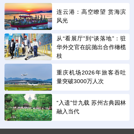
连云港：高空瞭望 赏海滨
风光
从“看展厅”到“谈落地”：驻
华外交官在皖抛出合作橄榄
枝
重庆机场2026年旅客吞吐
量突破3000万人次
“入遗”廿九载 苏州古典园林
融入当代