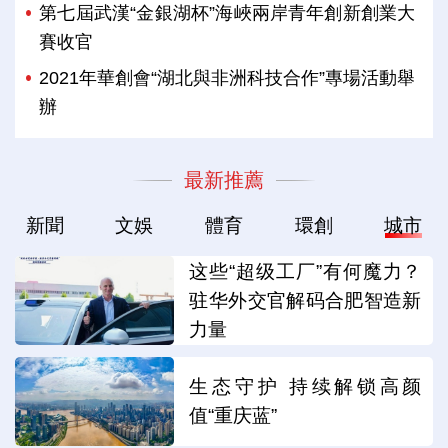
第七屆武漢“金銀湖杯”海峽兩岸青年創新創業大
賽收官
2021年華創會“湖北與非洲科技合作”專場活動舉
辦
最新推薦
新聞
文娛
體育
環創
城市
这些“超级工厂”有何魔力？
驻华外交官解码合肥智造新
力量
生态守护 持续解锁高颜
值“重庆蓝”