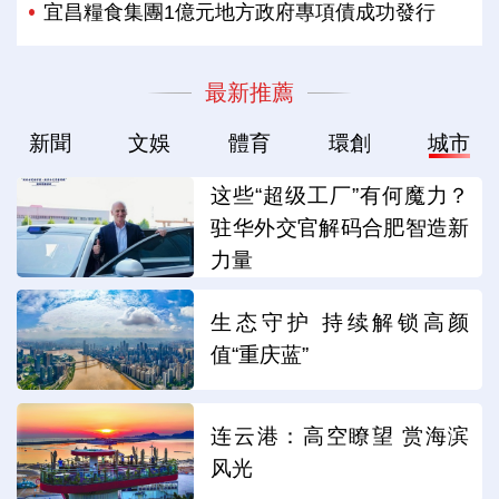
宜昌糧食集團1億元地方政府專項債成功發行
最新推薦
新聞
文娛
體育
環創
城市
这些“超级工厂”有何魔力？
驻华外交官解码合肥智造新
力量
生态守护 持续解锁高颜
值“重庆蓝”
连云港：高空瞭望 赏海滨
风光