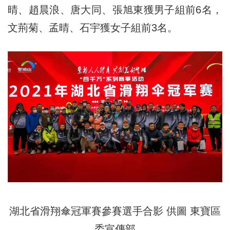
晴、趙晨浪、唐大同、張旭東獲男子組前6名，
文荊菊、孟晴、石宇獲女子組前3名。
湖北省滑翔傘冠軍賽參賽選手合影 供圖 東寶區
委宣傳部