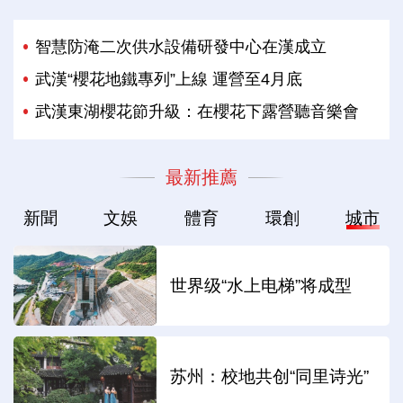
智慧防淹二次供水設備研發中心在漢成立
武漢“櫻花地鐵專列”上線 運營至4月底
武漢東湖櫻花節升級：在櫻花下露營聽音樂會
最新推薦
新聞
文娛
體育
環創
城市
世界级“水上电梯”将成型
苏州：校地共创“同里诗光”