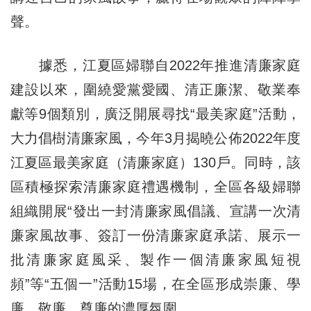
聲。
據悉，江夏區婦聯自2022年推進清廉家庭
建設以來，圍繞愛黨愛國、清正廉潔、敬業奉
獻等9個類別，廣泛開展尋找“最美家庭”活動，
大力倡樹清廉家風，今年3月揭曉公佈2022年度
江夏區最美家庭（清廉家庭）130戶。同時，該
區積極探索清廉家庭禮遇機制，全區各級婦聯
組織開展“發出一封清廉家風倡議、宣講一次清
廉家風故事、簽訂一份清廉家庭承諾、展示一
批清廉家庭風采、製作一個清廉家風短視
頻”等“五個一”活動15場，在全區形成崇廉、學
廉、敬廉、尊廉的濃厚氛圍。