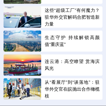
这些“超级工厂”有何魔力？
驻华外交官解码合肥智造新
力量
生态守护 持续解锁高颜
值“重庆蓝”
连云港：高空瞭望 赏海滨
风光
从“看展厅”到“谈落地”：驻
华外交官在皖抛出合作橄榄
枝