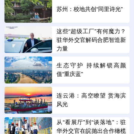
苏州：校地共创“同里诗光”
这些“超级工厂”有何魔力？
驻华外交官解码合肥智造新
力量
生态守护 持续解锁高颜
值“重庆蓝”
连云港：高空瞭望 赏海滨
风光
从“看展厅”到“谈落地”：驻
华外交官在皖抛出合作橄榄