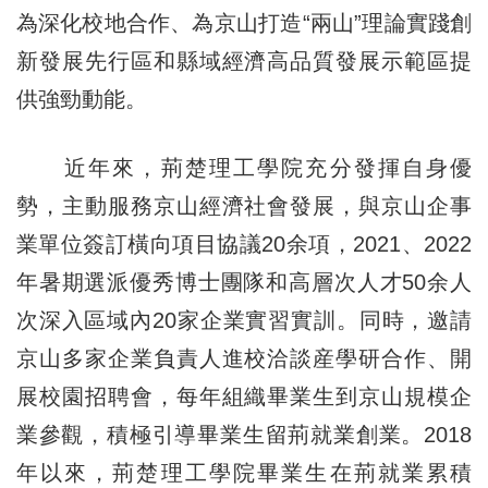
為深化校地合作、為京山打造“兩山”理論實踐創
新發展先行區和縣域經濟高品質發展示範區提
供強勁動能。
近年來，荊楚理工學院充分發揮自身優
勢，主動服務京山經濟社會發展，與京山企事
業單位簽訂橫向項目協議20余項，2021、2022
年暑期選派優秀博士團隊和高層次人才50余人
次深入區域內20家企業實習實訓。同時，邀請
京山多家企業負責人進校洽談産學研合作、開
展校園招聘會，每年組織畢業生到京山規模企
業參觀，積極引導畢業生留荊就業創業。2018
年以來，荊楚理工學院畢業生在荊就業累積