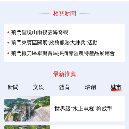
相關新聞
荊門聖境山雨後雲海奇觀
荊門東寶區開展“政務服務大練兵”活動
荊門掇刀區舉辦首屆採摘節暨農特産品展銷會
最新推薦
新聞
文娛
體育
環創
城市
世界级“水上电梯”将成型