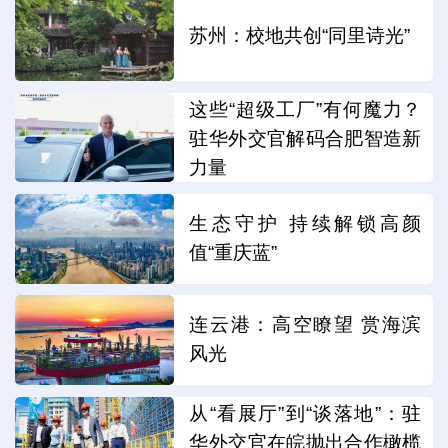
苏州：校地共创“同里诗光”
这些“超级工厂”有何魔力？
驻华外交官解码合肥智造新
力量
生态守护 持续解锁高颜
值“重庆蓝”
连云港：高空瞭望 赏海滨
风光
从“看展厅”到“谈落地”：驻
华外交官在皖抛出合作橄榄