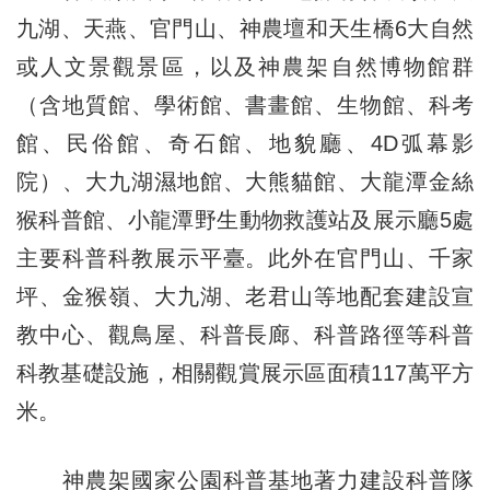
九湖、天燕、官門山、神農壇和天生橋6大自然
或人文景觀景區，以及神農架自然博物館群
（含地質館、學術館、書畫館、生物館、科考
館、民俗館、奇石館、地貌廳、4D弧幕影
院）、大九湖濕地館、大熊貓館、大龍潭金絲
猴科普館、小龍潭野生動物救護站及展示廳5處
主要科普科教展示平臺。此外在官門山、千家
坪、金猴嶺、大九湖、老君山等地配套建設宣
教中心、觀鳥屋、科普長廊、科普路徑等科普
科教基礎設施，相關觀賞展示區面積117萬平方
米。
神農架國家公園科普基地著力建設科普隊