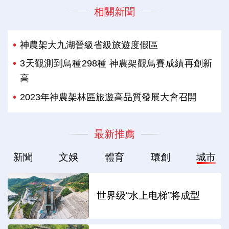
相關新聞
神農架大九湖晉級省級旅遊度假區
3天觀測到鳥種298種 神農架觀鳥賽成績再創新
高
2023年神農架林區旅遊高品質發展大會召開
最新推薦
新聞
文娛
體育
環創
城市
世界级“水上电梯”将成型