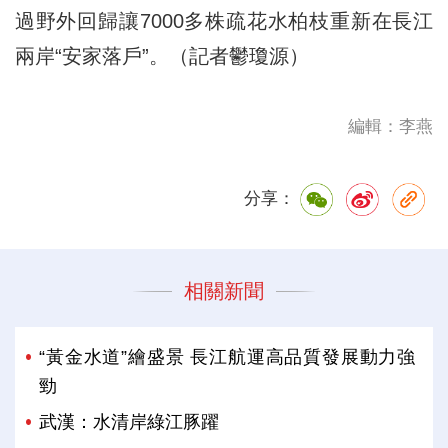
過野外回歸讓7000多株疏花水柏枝重新在長江
兩岸“安家落戶”。（記者鬱瓊源）
編輯：李燕
分享：
相關新聞
“黃金水道”繪盛景 長江航運高品質發展動力強
勁
武漢：水清岸綠江豚躍