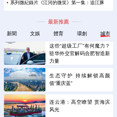
系列微紀錄片《江河的微笑》第一集：追江豚
最新推薦
新聞
文娛
體育
環創
城市
这些“超级工厂”有何魔力？
驻华外交官解码合肥智造新
力量
生态守护 持续解锁高颜
值“重庆蓝”
连云港：高空瞭望 赏海滨
风光