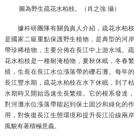
圖為野生疏花水柏枝。（肖之強 攝）
據科研團隊有關負責人介紹，疏花水柏枝
是國家二級重點保護野生植物，是典型的河岸
帶珍稀植物，主要分佈在長江中上游水域。疏
花水柏枝是一種耐淹植物，夏秋休眠，冬春繁
殖，生長在長江水位漲落帶的礫石灘。每年的
長江豐水期，疏花水柏枝在水下休眠，到了枯
水期時又開始迅速生長繁殖。它的根系發達，
對河灘水位漲落帶能起到保土固沙和綠化的作
用，對恢復長江生態環境和提升長江沿線兩岸
風貌有著積極意義。