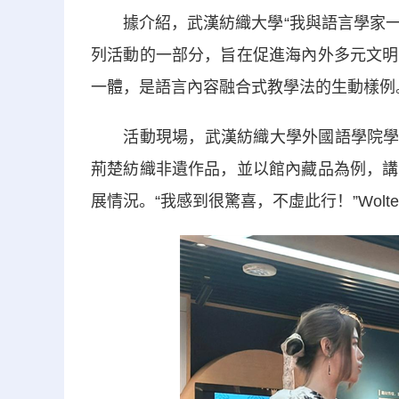
據介紹，武漢紡織大學“我與語言學家一起
列活動的一部分，旨在促進海內外多元文明
一體，是語言內容融合式教學法的生動樣例
活動現場，武漢紡織大學外國語學院學生竇
荊楚紡織非遺作品，並以館內藏品為例，講
展情況。“我感到很驚喜，不虛此行！”Wolt