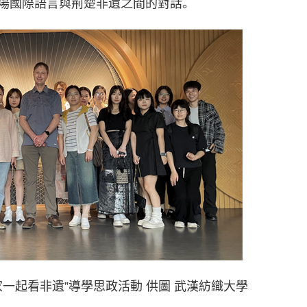
場國際語言與荊楚非遺之間的對話。
一起看非遺”導學思政活動 供圖 武漢紡織大學