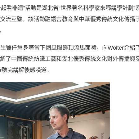
看非遺”活動是湖北省“世界著名科學家來鄂講學計劃”
交流互鑒。該活動融語言教育與中華優秀傳統文化傳播
。
仟慧身著當下國風服飾頂流馬面裙，向Wolter介紹
解了中國傳統紡織工藝和湖北優秀傳統文化對外傳播與
er聽完講解後感嘆道。