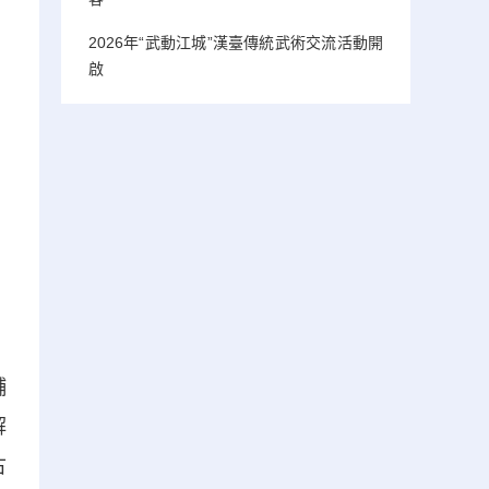
2026年“武動江城”漢臺傳統武術交流活動開
啟
輔
解
古