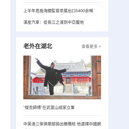
上半年恩施海關監管茶葉出口5400余噸
漢産汽車：從長江之濱到中亞腹地
老外在湖北
查看更多 >
“傑克師傅”在武當山成家立業
中英澳三傢俱樂部拋出橄欖枝 他選擇中國網