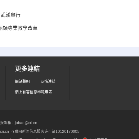
在武漢舉行
英語類專業教學改革
更多連結
網站聲明
友情連結
網上有害信息舉報專區
箱：jubao@cri.cn
ri.cn 互联网新闻信息服务许可证10120170005