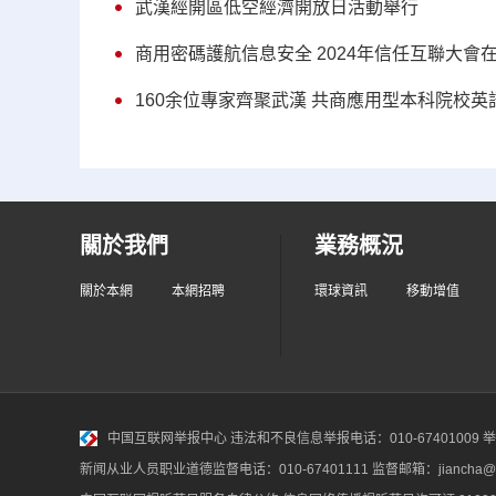
武漢經開區低空經濟開放日活動舉行
商用密碼護航信息安全 2024年信任互聯大會
160余位專家齊聚武漢 共商應用型本科院校
關於我們
業務概況
關於本網
本網招聘
環球資訊
移動增值
中国互联网举报中心
违法和不良信息举报电话：010-67401009 举报邮
新闻从业人员职业道德监督电话：010-67401111 监督邮箱：jiancha@c