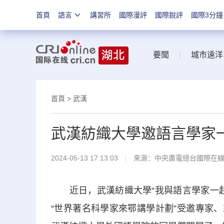
首頁
語言
講習所
國際漫評
國際銳評
國際3分鐘
要聞
|
城市遠洋
首頁
>
武漢
武漢紡織大學邀語言學家
2024-05-13 17:13:03
來源：中央廣電總台國際在
近日，武漢紡織大學“我與語言學家一起
“世界著名科學家來鄂講學計劃”受邀專家、來自美