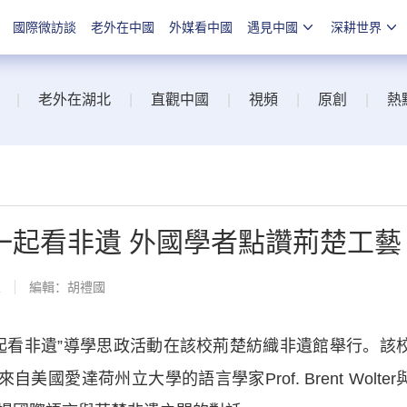
國際微訪談
老外在中國
外媒看中國
遇見中國
深耕世界
|
老外在湖北
|
直觀中國
|
視頻
|
原創
|
熱
一起看非遺 外國學者點讚荊楚工藝
線
編輯：胡禮國
看非遺”導學思政活動在該校荊楚紡織非遺館舉行。該
國愛達荷州立大學的語言學家Prof. Brent Wolter