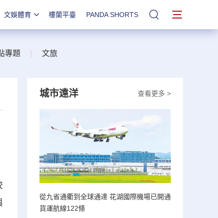
文娛體育
樓蘭平臺
PANDA SHORTS
站內搜索
點專題
|
文旅
城市遠洋
查看更多 >
校
從九省通衢到全球通達 花湖國際機場已開通
與
貨運航線122條