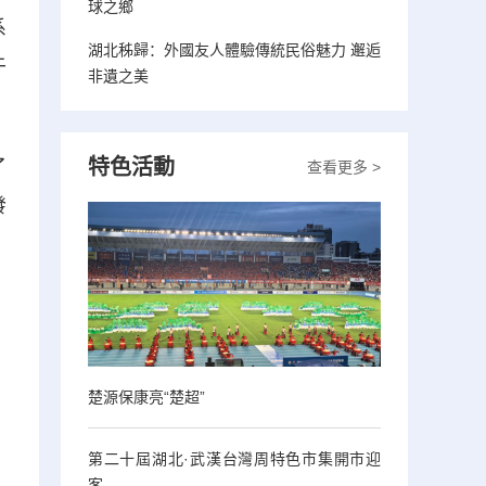
球之鄉
系
湖北秭歸：外國友人體驗傳統民俗魅力 邂逅
于
非遺之美
特色活動
了
查看更多 >
發
楚源保康亮“楚超”
第二十屆湖北·武漢台灣周特色市集開市迎
客