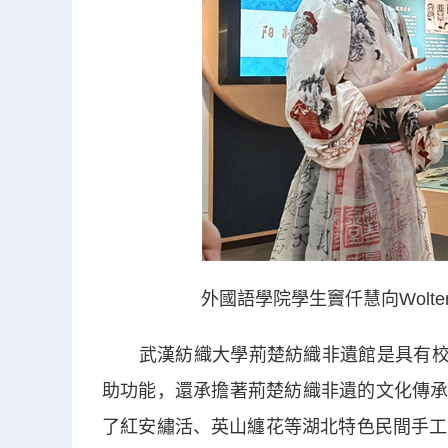
外國語學院學生竇仟慧向Wolt
武漢紡織大學荊楚紡織非遺館是具有校本
助功能，還承擔著荊楚紡織非遺的文化傳承、
了紅安繡活、英山纏花等湖北特色民間手工