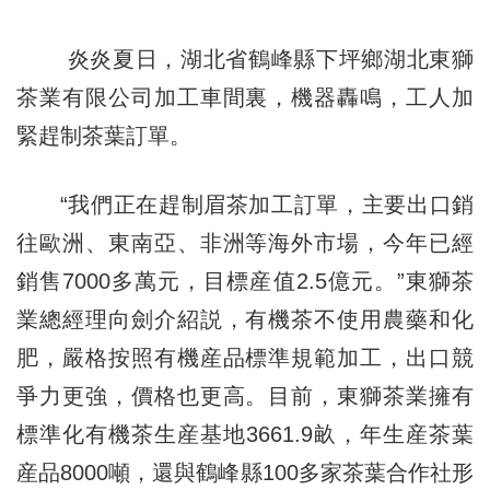
炎炎夏日，湖北省鶴峰縣下坪鄉湖北東獅
茶業有限公司加工車間裏，機器轟鳴，工人加
緊趕制茶葉訂單。
“我們正在趕制眉茶加工訂單，主要出口銷
往歐洲、東南亞、非洲等海外市場，今年已經
銷售7000多萬元，目標産值2.5億元。”東獅茶
業總經理向劍介紹説，有機茶不使用農藥和化
肥，嚴格按照有機産品標準規範加工，出口競
爭力更強，價格也更高。目前，東獅茶業擁有
標準化有機茶生産基地3661.9畝，年生産茶葉
産品8000噸，還與鶴峰縣100多家茶葉合作社形