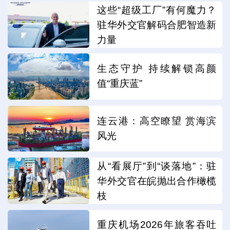
这些“超级工厂”有何魔力？
驻华外交官解码合肥智造新
力量
生态守护 持续解锁高颜
值“重庆蓝”
连云港：高空瞭望 赏海滨
风光
从“看展厅”到“谈落地”：驻
华外交官在皖抛出合作橄榄
枝
重庆机场2026年旅客吞吐