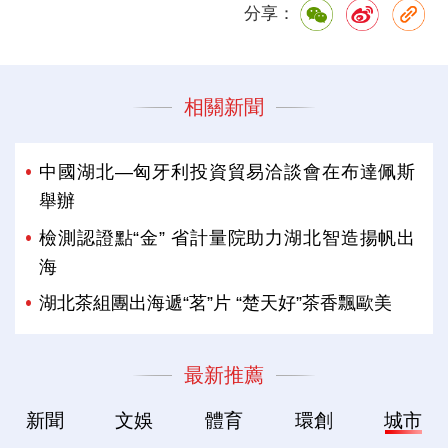
分享：
相關新聞
中國湖北—匈牙利投資貿易洽談會在布達佩斯
舉辦
檢測認證點“金” 省計量院助力湖北智造揚帆出
海
湖北茶組團出海遞“茗”片 “楚天好”茶香飄歐美
最新推薦
新聞
文娛
體育
環創
城市