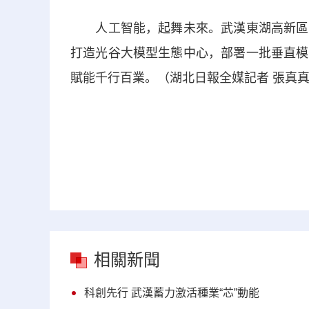
人工智能，起舞未來。武漢東湖高新區相
打造光谷大模型生態中心，部署一批垂直模
賦能千行百業。（湖北日報全媒記者 張真真
相關新聞
科創先行 武漢蓄力激活種業“芯”動能