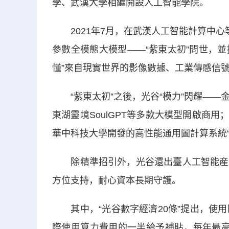
學、武漢大學相繼開設人工智能學院。
2021年7月，在武漢人工智能計算中心
參數全模態大模型——“紫東太初”問世，並
懂”來自現實世界的影像數據、工業傳感信
“紫東太初”之後，光谷“模力”閃耀——金山
東湖靈境SoulGPT等多款大模型開啟商用；
華中科技大學開發的高性能通用圖計算系統
除精準招引外，光谷還出臺人工智能産業
方位支持，耐心資本長期守護。
其中，“光谷數字經濟20條”提出，使用
際使用算力費用的一半給予補貼，每年最高補