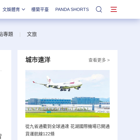
文娛體育
樓蘭平臺
PANDA SHORTS
站內搜索
點專題
|
文旅
城市遠洋
查看更多 >
從九省通衢到全球通達 花湖國際機場已開通
貨運航線122條
智