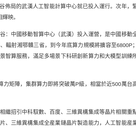
，光谷佈局的武漢人工智能計算中心就已投入運行。次年，
相輝映。
：中國移動智算中心（武漢）投入運營，是中國移動
、輻射湘鄂贛三省，到今年底算力規模將擴容至6800P
景智算服務，滿足多場景下科研創新算力和大模型訓練
力矩陣，集群算力即將突破萬P級，相當於近500萬台
繼招引中科馭數、百度、三維異構集成等晶片相關重
片、三維異構集成全産業鏈晶片製造能力，人工智能産