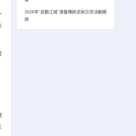
2026年“武動江城”漢臺傳統武術交流活動開
”
啟
未
流
湖
大