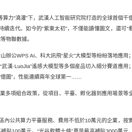
等算力“澆灌”下，武漢人工智能研究院打造的全球首個千
持續迭代。如今的“紫東太初”，不僅能讀懂圖文，還可“
號等物聯數據。
辦公WPS AI、科大訊飛“星火”大模型等紛紛落地應用
“武漢·LuoJia”遙感大模型等多個産品切入細分賽道應用
“億圖”，性能連續兩年全球第一……
多項組合政策，從項目、平臺、孵化器到應用場景等
區內公共算力平臺服務、費用不低於10萬元的企業，按
貼100萬元。“光谷軟體十條”更是最高補貼3000萬元