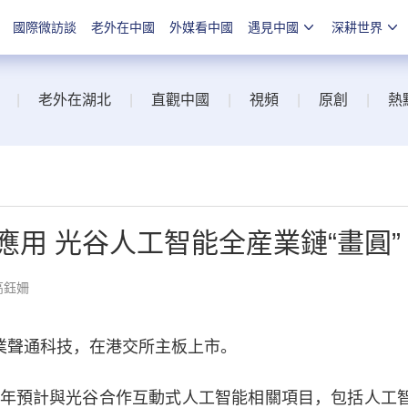
國際微訪談
老外在中國
外媒看中國
遇見中國
深耕世界
|
老外在湖北
|
直觀中國
|
視頻
|
原創
|
熱
應用 光谷人工智能全産業鏈“畫圓”
高鈺姍
業聲通科技，在港交所主板上市。
預計與光谷合作互動式人工智能相關項目，包括人工