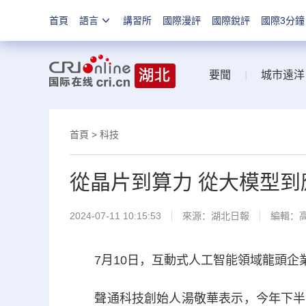
首頁
語言
講習所
國際漫評
國際銳評
國際3分鐘
要聞
|
城市遠洋
首頁
>
科技
從晶片到算力 從大模型到
2024-07-11 10:15:53
來源：
湖北日報
編輯：
7月10日，互動式人工智能領域龍頭企
聲通科技創始人湯敬華表示，今年下半年