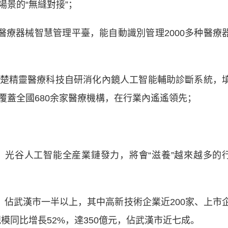
場景的“無縫對接”；
療器械智慧管理平臺，能自動識別管理2000多种醫療
精靈醫療科技自研消化內鏡人工智能輔助診斷系統，
覆蓋全國680余家醫療機構，在行業內遙遙領先；
谷人工智能全産業鏈發力，將會“滋養”越來越多的
佔武漢市一半以上，其中高新技術企業近200家、上市
規模同比增長52%，達350億元，佔武漢市近七成。