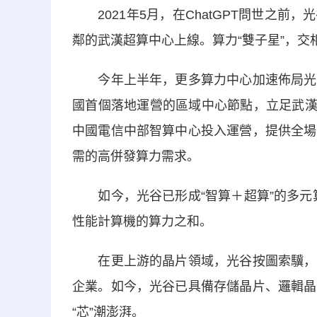
2021年5月，在ChatGPT問世之前
鄰的武漢超算中心上線。算力“雙子星”，交
今年上半年，更多算力中心加速佈局光谷
國首個落地運營的區域中心節點，立足武漢
中國電信中部智算中心投入運營，提供全場
需的高併發算力需求。
如今，光谷已形成“智算＋超算”的多元算
性能計算機的算力之和。
在更上游的晶片領域，光谷按圖索驥，相
企業。如今，光谷已具備存儲晶片、邏輯晶
“芯”潮澎湃。