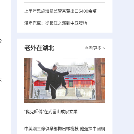
上半年恩施海關監管茶葉出口5400余噸
漢産汽車：從長江之濱到中亞腹地
公
老外在湖北
查看更多 >
、
大
“傑克師傅”在武當山成家立業
中英澳三傢俱樂部拋出橄欖枝 他選擇中國網