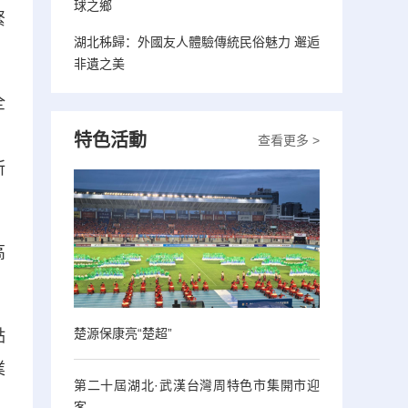
球之鄉
緊
湖北秭歸：外國友人體驗傳統民俗魅力 邂逅
非遺之美
全
；
特色活動
查看更多 >
所
高
楚源保康亮“楚超”
點
業
第二十屆湖北·武漢台灣周特色市集開市迎
客