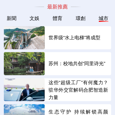
最新推薦
新聞
文娛
體育
環創
城市
世界级“水上电梯”将成型
苏州：校地共创“同里诗光”
这些“超级工厂”有何魔力？
驻华外交官解码合肥智造新
力量
生态守护 持续解锁高颜