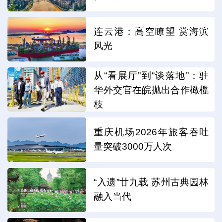
连云港：高空瞭望 赏海滨
风光
从“看展厅”到“谈落地”：驻
华外交官在皖抛出合作橄榄
枝
重庆机场2026年旅客吞吐
量突破3000万人次
“入遗”廿九载 苏州古典园林
融入当代