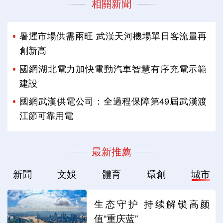
相關新聞
暑運市場供需兩旺 武漢天河機場單日客流量再
創新高
國網湖北電力加快電動汽車智慧有序充電示範
建設
國網武漢供電公司：全過程保障第49屆武漢渡
江節可靠用電
最新推薦
新聞
文娛
體育
環創
城市
生态守护 持续解锁高颜
值“重庆蓝”