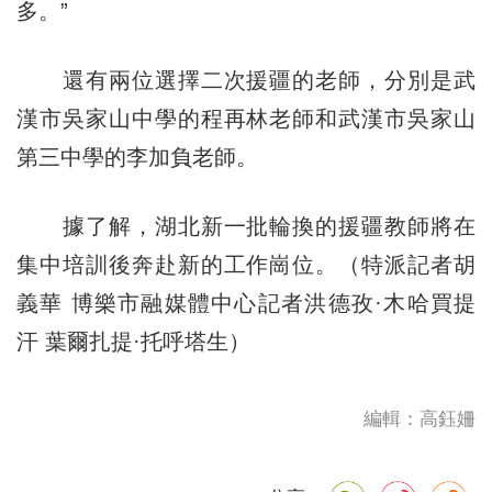
多。”
還有兩位選擇二次援疆的老師，分別是武
漢市吳家山中學的程再林老師和武漢市吳家山
第三中學的李加負老師。
據了解，湖北新一批輪換的援疆教師將在
集中培訓後奔赴新的工作崗位。（特派記者胡
義華 博樂市融媒體中心記者洪德孜·木哈買提
汗 葉爾扎提·托呼塔生）
編輯：高鈺姍