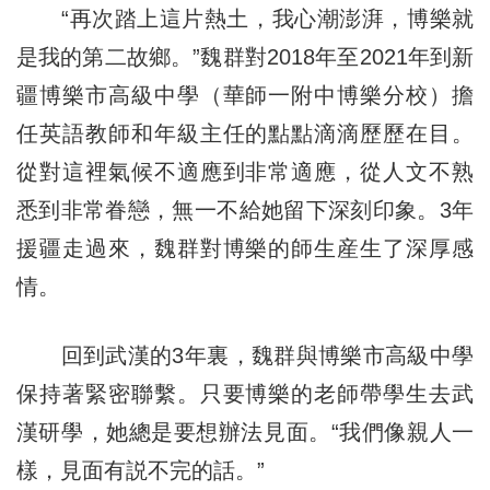
“再次踏上這片熱土，我心潮澎湃，博樂就
是我的第二故鄉。”魏群對2018年至2021年到新
疆博樂市高級中學（華師一附中博樂分校）擔
任英語教師和年級主任的點點滴滴歷歷在目。
從對這裡氣候不適應到非常適應，從人文不熟
悉到非常眷戀，無一不給她留下深刻印象。3年
援疆走過來，魏群對博樂的師生産生了深厚感
情。
回到武漢的3年裏，魏群與博樂市高級中學
保持著緊密聯繫。只要博樂的老師帶學生去武
漢研學，她總是要想辦法見面。“我們像親人一
樣，見面有説不完的話。”