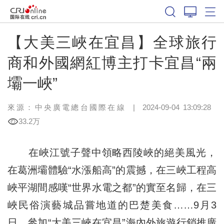
【大美三峽在宜昌】全球旅行
商和外國網紅博主打卡宜昌“兩
壩一峽”
來源：中央廣電總台國際在線
|
2024-09-04 13:09:28
33.2万
在峽江號子聲中領略西陵峽的絕美風光，
在葛洲壩體驗“水漲船高”的震撼，在三峽工程高
峽平湖間感嘆“世界水電之都”的實至名歸，在三
峽民俗演藝城品嘗地道的巴楚美食……9月3
日，參加“大美三峽在宜昌”海內外旅遊行銷推廣