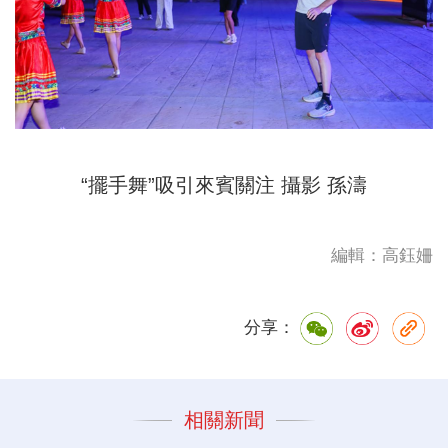
“擺手舞”吸引來賓關注 攝影 孫濤
編輯：高鈺姍
分享：
相關新聞