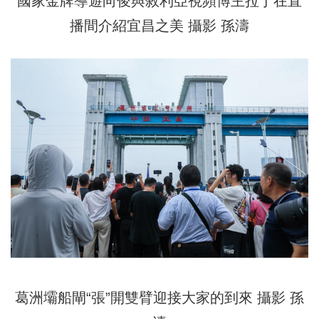
國家金牌導遊向俊與敘利亞視頻博主拉丁在直
播間介紹宜昌之美 攝影 孫濤
葛洲壩船閘“張”開雙臂迎接大家的到來 攝影 孫