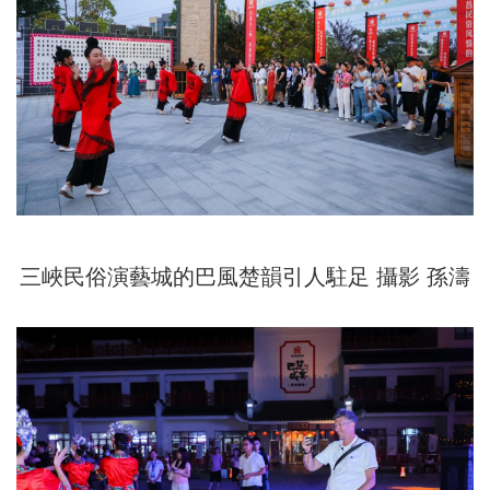
三峽民俗演藝城的巴風楚韻引人駐足 攝影 孫濤