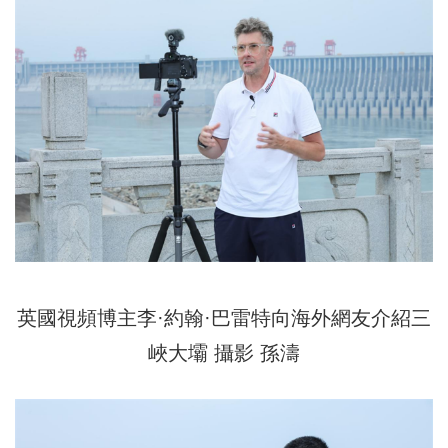
英國視頻博主李·約翰·巴雷特向海外網友介紹三
峽大壩 攝影 孫濤