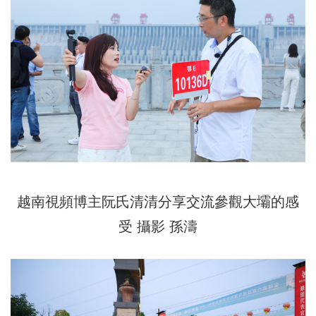
越南視頻博主阮氏清清分享交流參觀大壩的感
受 攝影 孫濤