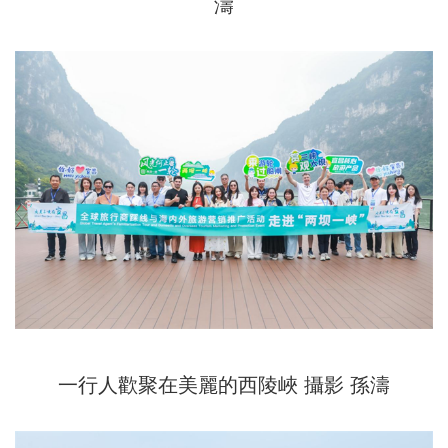
濤
一行人歡聚在美麗的西陵峽 攝影 孫濤