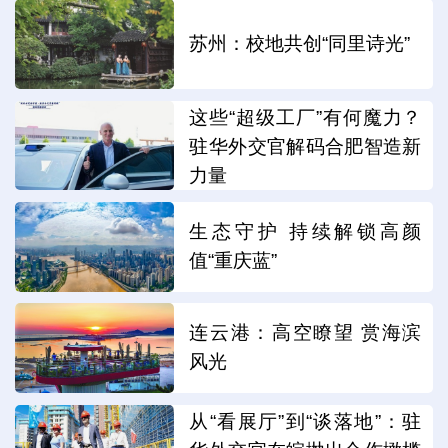
苏州：校地共创“同里诗光”
这些“超级工厂”有何魔力？
驻华外交官解码合肥智造新
力量
生态守护 持续解锁高颜
值“重庆蓝”
连云港：高空瞭望 赏海滨
风光
从“看展厅”到“谈落地”：驻