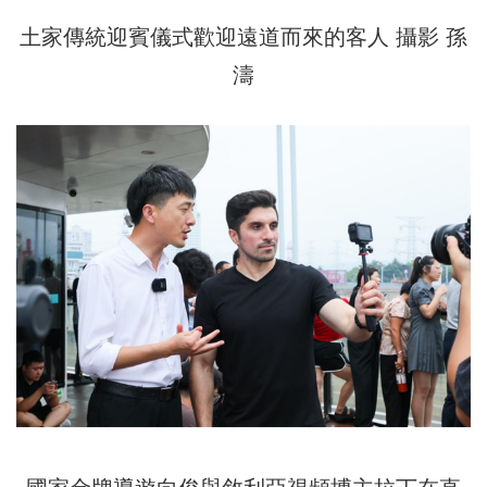
土家傳統迎賓儀式歡迎遠道而來的客人 攝影 孫
濤