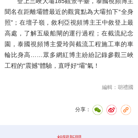
登上三峽大壩185觀景平臺，泰國視頻博主
聞名在距離壩體最近的觀賞點為大壩拍下“全身
照”；在壇子嶺，敘利亞視頻博主王中敘登上最
高處，了解五級船閘的運行過程；在截流紀念
園，泰國視頻博主愛玲與截流工程施工車的車
輪比身高……眾多網紅博主紛紛記錄參觀三峽
工程的“震撼”體驗，直呼好“壩”氣！
編輯：胡禮國
分享：