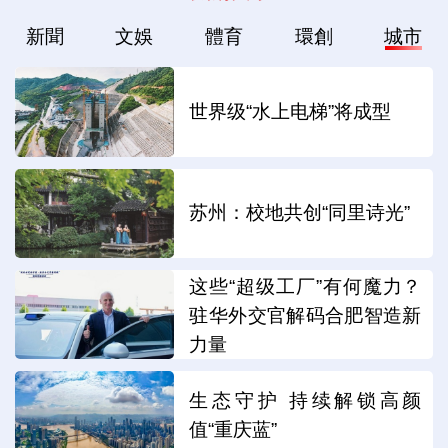
新聞
文娛
體育
環創
城市
世界级“水上电梯”将成型
苏州：校地共创“同里诗光”
这些“超级工厂”有何魔力？
驻华外交官解码合肥智造新
力量
生态守护 持续解锁高颜
值“重庆蓝”