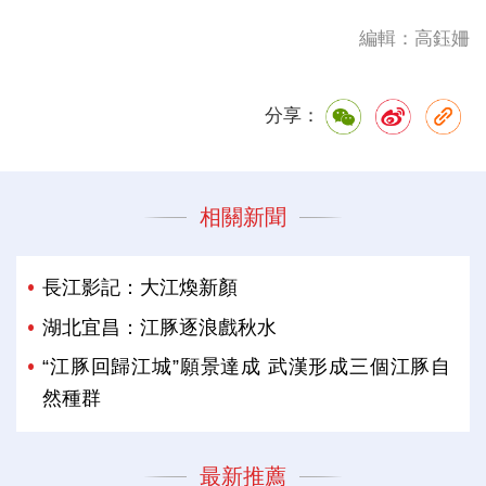
編輯：高鈺姍
分享：
相關新聞
長江影記：大江煥新顏
湖北宜昌：江豚逐浪戲秋水
“江豚回歸江城”願景達成 武漢形成三個江豚自
然種群
最新推薦