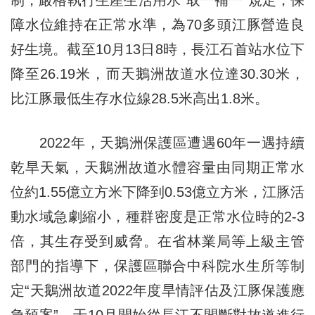
障水位維持在正常水準，為70多頭江豚營造良
好生境。截至10月13日8時，長江石首站水位下
降至26.19米，而天鵝洲故道水位達30.30米，
比江豚最低生存水位線28.5米高出1.8米。
2022年，天鵝洲保護區遭遇60年一遇持續
乾旱天氣，天鵝洲故道水體容量由同期正常水
位約1.55億立方米下降到0.53億立方米，江豚活
動水域急劇縮小，種群密度是正常水位時的2-3
倍，其生存受到威脅。在省林業局等上級主管
部門的指導下，保護區聯合中科院水生所等制
定“天鵝洲故道2022年度旱情評估及江豚保護應
急預案”，于10月開始從長江不間斷對故道進行