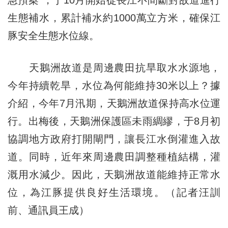
生態補水，累計補水約1000萬立方米，確保江
豚安全生態水位線。
天鵝洲故道是周邊農田抗旱取水水源地，
今年持續乾旱，水位為何能維持30米以上？據
介紹，今年7月汛期，天鵝洲故道保持高水位運
行。出梅後，天鵝洲保護區未雨綢繆，于8月初
協調地方政府打開閘門，讓長江水倒灌進入故
道。同時，近年來周邊農田調整種植結構，灌
溉用水減少。因此，天鵝洲故道能維持正常水
位，為江豚提供良好生活環境。（記者汪訓
前、通訊員王成）