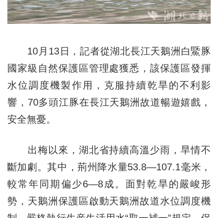
10月13日，記者從湖北長江天鵝洲白鱀豚
國家級自然保護區管理處獲悉，該保護區發揮
水位調度機製作用，克服持續乾旱的不利影
響，70多頭江豚在長江天鵝洲故道暢遊嬉戲，
安全無憂。
出梅以來，湖北省持續高溫少雨，旱情不
斷加劇。其中，荊州降水量53.8—107.1毫米，
較常年同期偏少6—8成。面對乾旱的嚴峻形
勢，天鵝洲保護區啟動天鵝洲故道水位調度機
制，嚴格執行生産生活用水“取一補一”規定，保