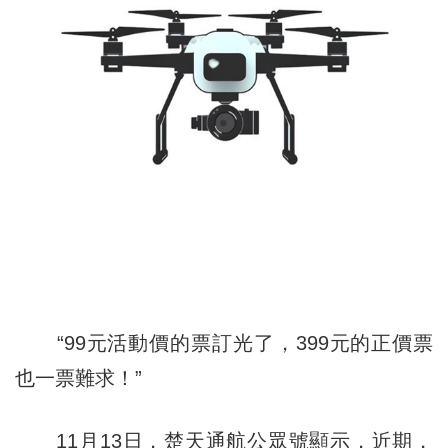
“99元活動價的票訂光了，399元的正價票
也一票難求！”
11月13日，楚天通航公眾號顯示，近期，