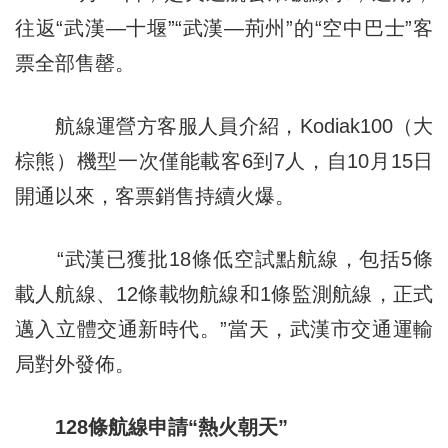
往返“武漢—十堰”“武漢—荊州”的“空中巴士”客
票全部售罄。
航線運營方客服人員介紹，Kodiak100（大
棕熊）機型一次僅能載客6到7人，自10月15日
開通以來，客票銷售持續火爆。
“武漢已獲批18條低空試點航線，包括5條
載人航線、12條載物航線和1條監測航線，正式
邁入立體交通新時代。”當天，武漢市交通運輸
局對外發佈。
128條航線申請“熱火朝天”