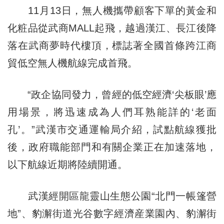
11月13日，無人機攜帶顧客下單的黃金和
化粧品從武商MALL起飛，越過漢江、長江後降
落在武商夢時代樓頂，標誌著全國首條跨江商
貿低空無人機航線完成首飛。
“政企協同發力，曾經的低空經濟‘尖板眼’應
用場景，將迅速成為人們耳熟能詳的‘老面
孔’。”武漢市交通運輸局介紹，試點航線獲批
後，政府職能部門和有關企業正在加速落地，
以下航線近期將陸續開通。
武漢經開區龍靈山生態公園“北門一帳篷營
地”、豹澥街道光谷數字經濟産業園內、豹澥街