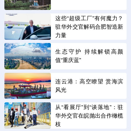
这些“超级工厂”有何魔力？
驻华外交官解码合肥智造新
力量
生态守护 持续解锁高颜
值“重庆蓝”
连云港：高空瞭望 赏海滨
风光
从“看展厅”到“谈落地”：驻
华外交官在皖抛出合作橄榄
枝