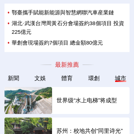
鄂臺攜手賦能新能源與智慧網聯汽車産業鏈
湖北·武漢台灣周黃石分會場簽約38個項目 投資
225億元
華創會現場簽約7個項目 總金額80億元
最新推薦
新聞
文娛
體育
環創
城市
世界级“水上电梯”将成型
苏州：校地共创“同里诗光”