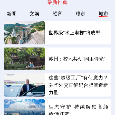
最新推薦
新聞
文娛
體育
環創
城市
世界级“水上电梯”将成型
苏州：校地共创“同里诗光”
这些“超级工厂”有何魔力？
驻华外交官解码合肥智造新
力量
生态守护 持续解锁高颜
值“重庆蓝”