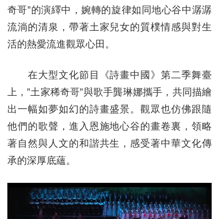
奇哥”的演繹中，婉轉的旋律如同地心谷中潺潺
流淌的清泉，帶著土家兒女的質樸情感與對生
活的熱愛流進觀眾心田。
在大型文化節目《詩畫中國》第二季舞臺
上，”土家稀奇哥”與歌手龔琳娜攜手，共同描繪
出一幅如夢如幻的詩畫盛景。觀眾也仿佛跟隨
他們的歌聲，進入恩施地心谷的畫卷裏，領略
著自然與人文的和諧共生，感受著中華文化傳
承的深厚底蘊。