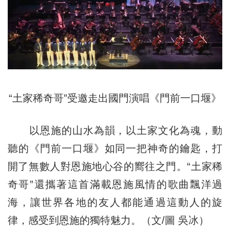
“土家稀奇哥”受邀走出國門演唱《門前一口堰》
以恩施的山水為韻，以土家文化為魂，動
聽的《門前一口堰》如同一把神奇的鑰匙，打
開了無數人對恩施地心谷的嚮往之門。“土家稀
奇哥”還攜著這首滿載恩施風情的歌曲飄洋過
海，讓世界各地的友人都能通過這動人的旋
律，感受到恩施的獨特魅力。（文/圖 吳冰）