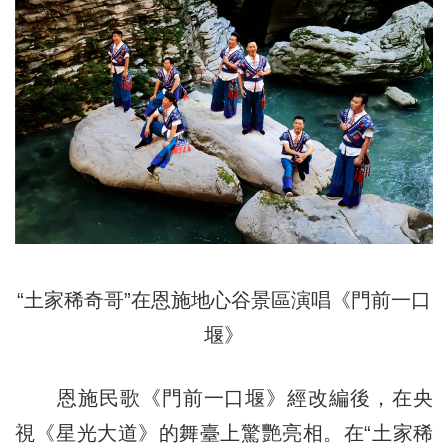
“土家稀奇哥”在恩施地心谷景區演唱《門前一口
堰》
恩施民歌《門前一口堰》經改編後，在央
視《星光大道》的舞臺上驚艷亮相。在“土家稀