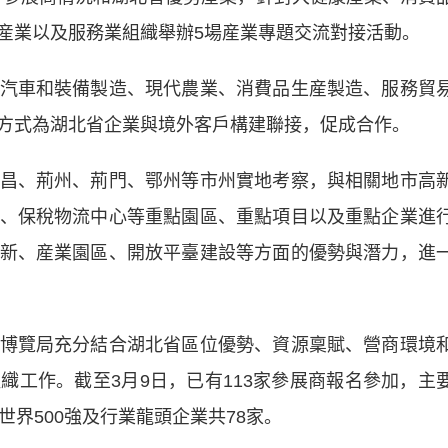
産業以及服務業組織舉辦5場産業專題交流對接活動。
車和裝備製造、現代農業、消費品生産製造、服務貿
方式為湖北省企業與境外客戶構建聯接，促成合作。
、荊州、荊門、鄂州等市州實地考察，與相關地市高
、保稅物流中心等重點園區、重點項目以及重點企業進
新、産業園區、開放平臺建設等方面的優勢與潛力，進
覽局充分結合湖北省區位優勢、資源稟賦、營商環境
織工作。截至3月9日，已有113家參展商報名參加，主
世界500強及行業龍頭企業共78家。