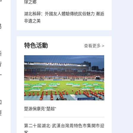
球之鄉
湖北秭歸：外國友人體驗傳統民俗魅力 邂逅
非遺之美
易
特色活動
查看更多 >
新
行
一
和
楚源保康亮“楚超”
要
第二十屆湖北·武漢台灣周特色市集開市迎
客