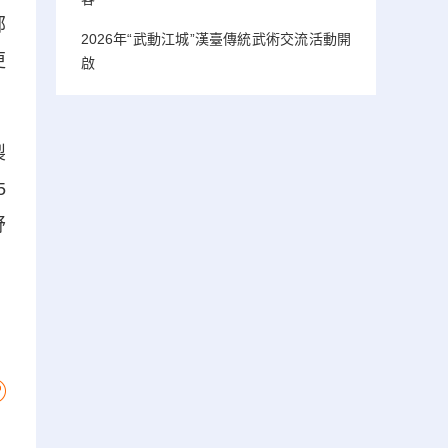
部
2026年“武動江城”漢臺傳統武術交流活動開
更
啟
製
5
舒