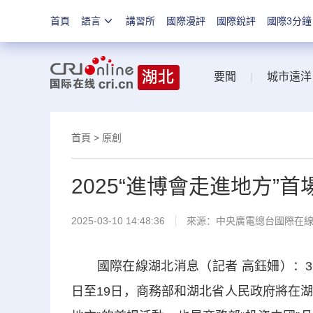
首頁
語言
講習所
國際漫評
國際銳評
國際3分鐘
要聞
|
城市遠洋
首頁
>
原創
2025“進博會走進地方”
2025-03-10 14:48:36
來源：中央廣電總台國際在
國際在線湖北消息（記者 高鈺姍）：3月
日至19日，商務部和湖北省人民政府將在湖