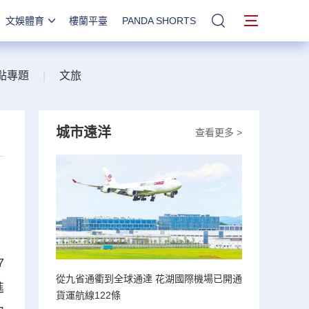
文娛體育
樓蘭平臺
PANDA SHORTS
站內搜索
點專題
|
文旅
城市遠洋
查看更多 >
7
從九省通衢到全球通達 花湖國際機場已開通
進
貨運航線122條