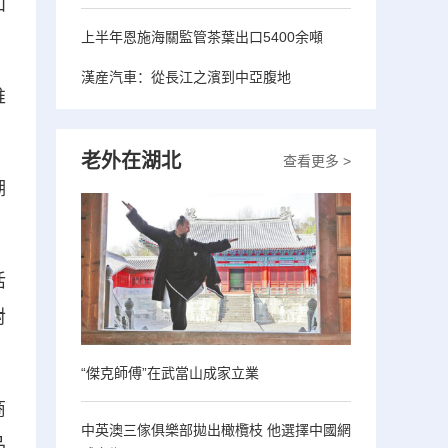
和
上半年恩施海關監管茶葉出口5400余噸
漢産汽車：從長江之濱到中亞腹地
推
老外在湖北
查看更多 >
湖
活
對
“傑克師傅”在武當山成家立業
商
中英澳三傢俱樂部拋出橄欖枝 他選擇中國網
品