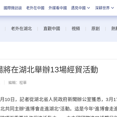
國際微訪談
老外在中國
外媒看中國
遇見中國
深耕世界
|
老外在湖北
|
直觀中國
|
視頻
|
原創
|
熱
首場將在湖北舉辦13場經貿活動
線
編輯：程華
10日，記者從湖北省人民政府新聞辦公室獲悉，3月1
北共同主辦“進博會走進湖北”活動。這是今年“進博會走