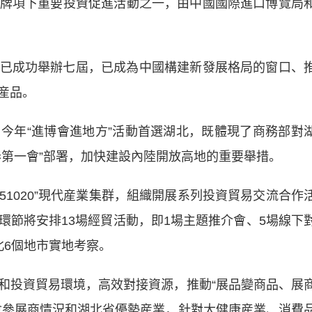
”品牌項下重要投資促進活動之一，由中國國際進口博覽局
成功舉辦七屆，已成為中國構建新發展格局的窗口、
産品。
年“進博會進地方”活動首選湖北，既體現了商務部對
春第一會”部署，加快建設內陸開放高地的重要舉措。
1020”現代産業集群，組織開展系列投資貿易交流合作
環節將安排13場經貿活動，即1場主題推介會、5場線下
北6個地市實地考察。
投資貿易環境，高效對接資源，推動“展品變商品、展
會參展商情況和湖北省優勢産業，針對大健康産業、消費