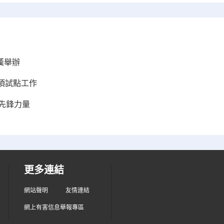
漢舉辦
項試點工作
”先鋒力量
更多連結
網站聲明
友情連結
網上有害信息舉報專區