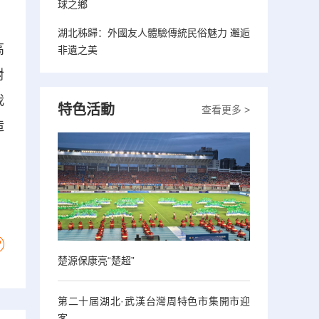
球之鄉
湖北秭歸：外國友人體驗傳統民俗魅力 邂逅
高
非遺之美
對
我
特色活動
查看更多 >
造
楚源保康亮“楚超”
第二十屆湖北·武漢台灣周特色市集開市迎
客