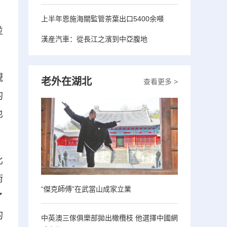
上半年恩施海關監管茶葉出口5400余噸
並
漢産汽車：從長江之濱到中亞腹地
視
老外在湖北
查看更多 >
的
也
比
術
“傑克師傅”在武當山成家立業
了
的
中英澳三傢俱樂部拋出橄欖枝 他選擇中國網