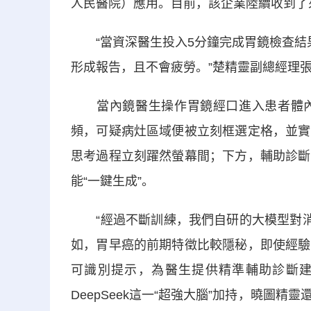
人民醫院）應用。目前，該企業陸續收到了
“當資深醫生投入5分鐘完成胃鏡檢查結果
形成報告，且不會疲勞。”楚精靈副總經理
當內鏡醫生操作胃鏡經口進入患者體內
頻，可疑病灶區域便被立刻框選定格，並實
思考過程立刻躍然螢幕間；下方，輔助診斷
能“一鍵生成”。
“經過不斷訓練，我們自研的大模型對消化
如，胃早癌的前期特徵比較隱秘，即使經驗
可識別提示，為醫生提供精準輔助診斷建
DeepSeek這一“超強大腦”加持，曉圖