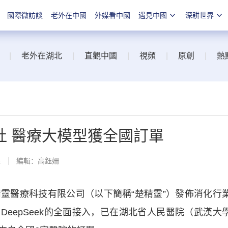
國際微訪談
老外在中國
外媒看中國
遇見中國
深耕世界
|
老外在湖北
|
直觀中國
|
視頻
|
原創
|
熱
灶 醫療大模型獲全國訂單
線
編輯：高鈺姍
醫療科技有限公司（以下簡稱“楚精靈”）發佈消化行
DeepSeek的全面接入，已在湖北省人民醫院（武漢大