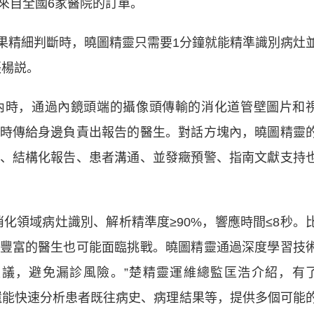
來自全國6家醫院的訂單。
精細判斷時，曉圖精靈只需要1分鐘就能精準識別病灶
張楊説。
時，通過內鏡頭端的攝像頭傳輸的消化道管壁圖片和
時傳給身邊負責出報告的醫生。對話方塊內，曉圖精靈
、結構化報告、患者溝通、並發癥預警、指南文獻支持
領域病灶識別、解析精準度≥90%，響應時間≤8秒。
豐富的醫生也可能面臨挑戰。曉圖精靈通過深度學習技
議，避免漏診風險。”楚精靈運維總監匡浩介紹，有
精靈還能快速分析患者既往病史、病理結果等，提供多個可能