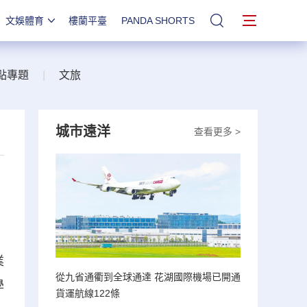
文娛體育
樓蘭平臺
PANDA SHORTS
站內搜索
點專題
|
文旅
城市遠洋
查看更多 >
業
從九省通衢到全球通達 花湖國際機場已開通
學
貨運航線122條