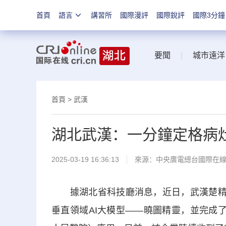
首頁
語言
講習所
國際漫評
國際銳評
國際3分鐘
要聞
|
城市遠洋
首頁
>
武漢
湖北武漢：一分鐘定格病
2025-03-19 16:36:13
來源：中央廣電總台國際在
據湖北省科技廳消息，近日，武漢楚精靈
垂直領域AI大模型——曉圖精靈，並完成了