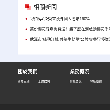
相關新聞
“櫻花季”免簽來漢外國人勁增160%
萬份櫻花蒜鳥免費送！餓了麼在漢啟動櫻花季
武漢市“綠動江城 共築生態夢”公益植樹行活動
關於我們
業務概況
關於本網
本網招聘
環球資訊
移動增值