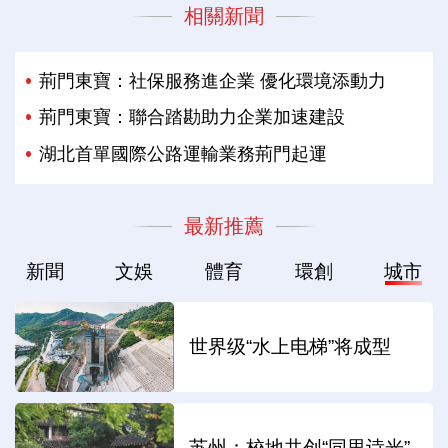
相關新聞
荊門東寶：社保服務進企業 優化環境添動力
荊門東寶：聯合踏勘助力企業加速建設​
湖北首單國際公路運輸業務荊門起運
最新推薦
新聞
文娛
體育
環創
城市
世界级“水上电梯”将成型
苏州：校地共创“同里诗光”