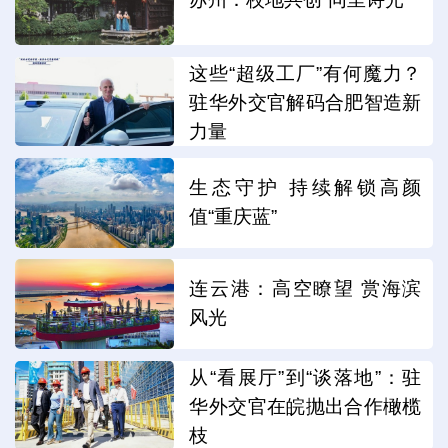
这些“超级工厂”有何魔力？
驻华外交官解码合肥智造新
力量
生态守护 持续解锁高颜
值“重庆蓝”
连云港：高空瞭望 赏海滨
风光
从“看展厅”到“谈落地”：驻
华外交官在皖抛出合作橄榄
枝