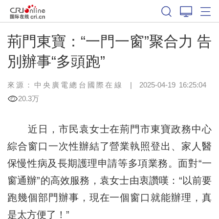
荊門東寶：“一門一窗”聚合力 告
別辦事“多頭跑”
來源：中央廣電總台國際在線
|
2025-04-19 16:25:04
20.3万
近日，市民袁女士在荊門市東寶政務中心
綜合窗口一次性辦結了營業執照登出、家人醫
保慢性病及長期護理申請等多項業務。面對“一
窗通辦”的高效服務，袁女士由衷讚嘆：“以前要
跑幾個部門辦事，現在一個窗口就能辦理，真
是太方便了！”