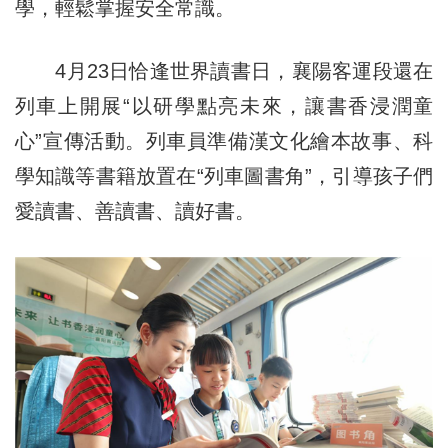
學，輕鬆掌握安全常識。
4月23日恰逢世界讀書日，襄陽客運段還在
列車上開展“以研學點亮未來，讓書香浸潤童
心”宣傳活動。列車員準備漢文化繪本故事、科
學知識等書籍放置在“列車圖書角”，引導孩子們
愛讀書、善讀書、讀好書。