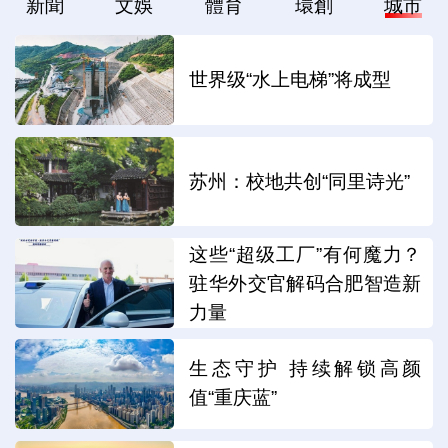
新聞
文娛
體育
環創
城市
世界级“水上电梯”将成型
苏州：校地共创“同里诗光”
这些“超级工厂”有何魔力？
驻华外交官解码合肥智造新
力量
生态守护 持续解锁高颜
值“重庆蓝”