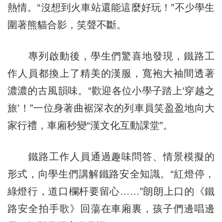
熱情。“沒想到火車站還能這麼好玩！”不少學生
圍著熊貓合影，笑聲不斷。
專列啟動後，學生們驚喜地發現，鐵路工
作人員都換上了精美的漢服，寬袍大袖間透著
濃濃的古風韻味。“歡迎各位小學子踏上‘穿越之
旅’！”一位身著曲裾深衣的列車員笑盈盈地向大
家行禮，車廂秒變“漢文化互動課堂”。
鐵路工作人員通過趣味問答、情景模擬的
形式，向學生們講解鐵路安全知識。“紅燈停，
綠燈行，道口欄杆要留心……”朗朗上口的《鐵
路安全拍手歌》回蕩在車廂裏，孩子們邊唱邊