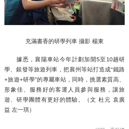
充滿書香的研學列車 攝影 楊東
據悉，襄陽車站今年計劃加開5至10趟研
學、銀發等旅遊列車，把襄州等站打造成“鐵路
+旅遊+研學”的專屬車站，同時，挑選素質高、
形象佳、服務好的客運人員參與服務，讓旅
遊、研學團體有更好的體驗。（文 杜元 袁廣
益 左一琪）