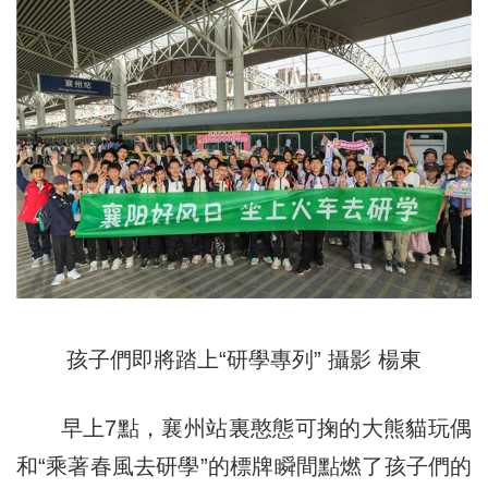
孩子們即將踏上“研學專列” 攝影 楊東
早上7點，襄州站裏憨態可掬的大熊貓玩偶
和“乘著春風去研學”的標牌瞬間點燃了孩子們的