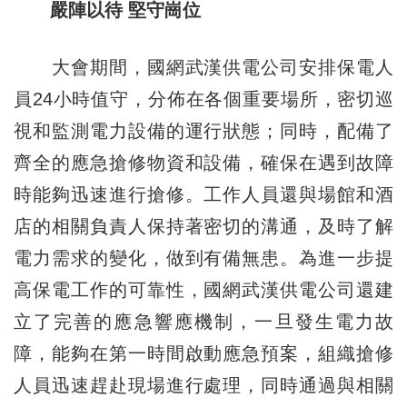
嚴陣以待 堅守崗位
大會期間，國網武漢供電公司安排保電人
員24小時值守，分佈在各個重要場所，密切巡
視和監測電力設備的運行狀態；同時，配備了
齊全的應急搶修物資和設備，確保在遇到故障
時能夠迅速進行搶修。工作人員還與場館和酒
店的相關負責人保持著密切的溝通，及時了解
電力需求的變化，做到有備無患。為進一步提
高保電工作的可靠性，國網武漢供電公司還建
立了完善的應急響應機制，一旦發生電力故
障，能夠在第一時間啟動應急預案，組織搶修
人員迅速趕赴現場進行處理，同時通過與相關