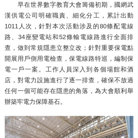
早在世界數字教育大會籌備初期，國網武
漢供電公司明確職責、細化分工，累計出動
1011人次，針對本次活動涉及的80條配電線
路、34座變電站和52條輸電線路進行全面排
查，做到常規隱患立整立改；針對重要保電點
開展用戶側用電檢查，保電線路特巡，編制保
電一戶一案。工作人員深入到各個場館和酒
店，對電力設施進行了逐一排查，確保不放過
任何一個可能存在隱患的角落，為大會順利舉
辦築牢電力保障基石。