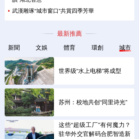
武漢雕琢“城市窗口”共賞四季芳華
最新推薦
新聞
文娛
體育
環創
城市
世界级“水上电梯”将成型
苏州：校地共创“同里诗光”
这些“超级工厂”有何魔力？
驻华外交官解码合肥智造新