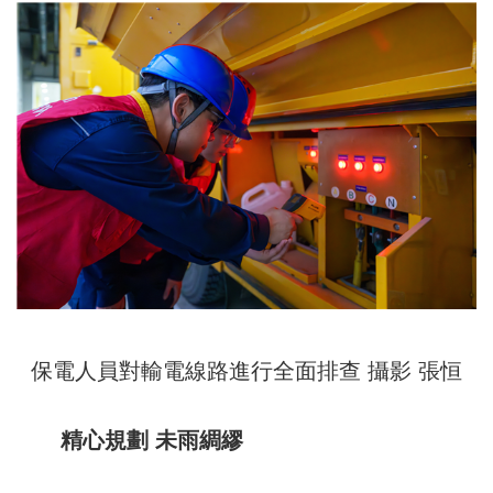
保電人員對輸電線路進行全面排查 攝影 張恒
精心規劃 未雨綢繆