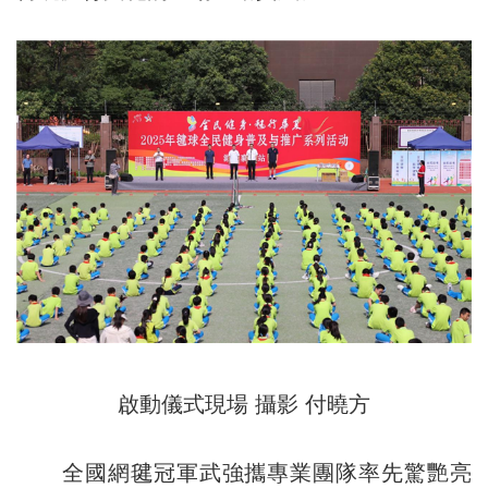
啟動儀式現場 攝影 付曉方
全國網毽冠軍武強攜專業團隊率先驚艷亮