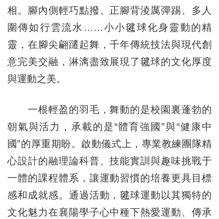
相。腳內側輕巧點撥、正腳背淩厲彈踢、多人
圍傳如行雲流水……小小毽球化身靈動的精
靈，在腳尖翩躚起舞，千年傳統技法與現代創
意完美交融，淋漓盡致展現了毽球的文化厚度
與運動之美。
一根輕盈的羽毛，舞動的是校園裏蓬勃的
朝氣與活力，承載的是“體育強國”與“健康中
國”的厚重期盼。啟動儀式上，專業教練團隊精
心設計的融理論科普、技能實訓與趣味挑戰于
一體的課程體系，讓運動習慣的培養更具目標
感和成就感。通過活動，毽球運動以其獨特的
文化魅力在襄陽學子心中種下熱愛運動、傳承