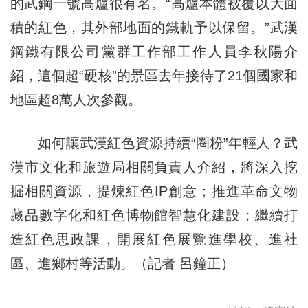
的武鋼一號高爐很有名。“高爐本體被覆以大面
積的紅色，其外部地面的鐵軌予以保留。”武漢
鋼鐵有限公司黨群工作部工作人員李秋陽介
紹，這個超“硬核”的景區去年接待了21個國家和
地區超8萬人次參觀。
如何讓武漢紅色資源持續“圈粉”年輕人？武
漢市文化和旅遊局相關負責人介紹，將深入挖
掘相關資源，提煉紅色IP創意；推進革命文物
藏品數字化和紅色博物館智慧化建設；繼續打
造紅色思政課，開展紅色展覽進學校、進社
區、進鄉村等活動。（記者 呂鐘正）