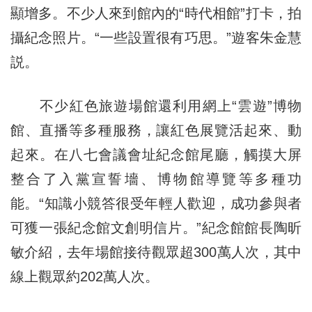
顯增多。不少人來到館內的“時代相館”打卡，拍
攝紀念照片。“一些設置很有巧思。”遊客朱金慧
説。
不少紅色旅遊場館還利用網上“雲遊”博物
館、直播等多種服務，讓紅色展覽活起來、動
起來。在八七會議會址紀念館尾廳，觸摸大屏
整合了入黨宣誓墻、博物館導覽等多種功
能。“知識小競答很受年輕人歡迎，成功參與者
可獲一張紀念館文創明信片。”紀念館館長陶昕
敏介紹，去年場館接待觀眾超300萬人次，其中
線上觀眾約202萬人次。