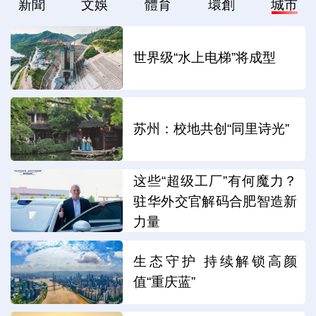
新聞
文娛
體育
環創
城市
世界级“水上电梯”将成型
苏州：校地共创“同里诗光”
这些“超级工厂”有何魔力？
驻华外交官解码合肥智造新
力量
生态守护 持续解锁高颜
值“重庆蓝”