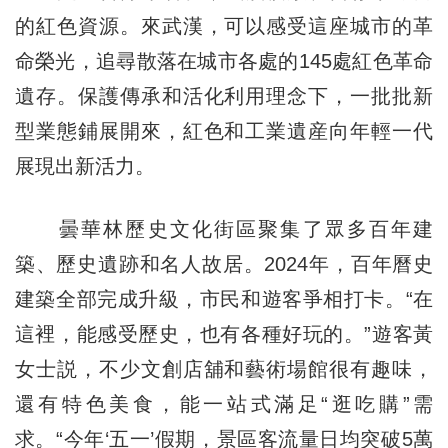
的紅色資源。來武漢，可以感受這座城市的革
命榮光，追尋散落在城市各處的145處紅色革命
遺存。保護傳承和活化利用理念下，一批批新
型業態鋪展開來，紅色和工業遺産向年輕一代
展現出新活力。
曇華林歷史文化街區聚集了眾多百年建
築、歷史遺跡和名人故居。2024年，百年曆史
建築全部完成升級，市民和遊客爭相打卡。“在
這裡，能感受歷史，也有各種好玩的。”遊客黃
女士説，不少文創店舖和藝術場館很有趣味，
還有特色美食，能一站式滿足“逛吃購”需
求。“今年‘五一’假期，景區客流量日均突破5萬