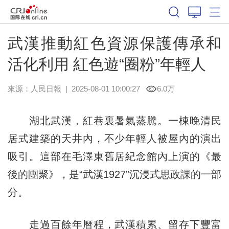
武漢推動紅色資源保護傳承和
活化利用 紅色遊“圈粉”年輕人
來源：
人民日報
|
2025-08-01 10:00:27
6.0万
湖北武漢，紅巷裏暑氣蒸騰。一棟晚清民
居式建築的天井內，不少年輕人被屋內的演出
吸引。這部在毛澤東舊居紀念館內上演的《最
後的團聚》，是“武漢1927”沉浸式思政課的一部
分。
走過百餘年曆程，武漢積累、留存下豐富