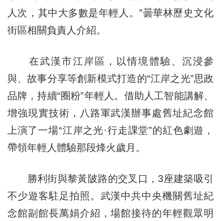
人次，其中大多數是年輕人。”曇華林歷史文化
街區相關負責人介紹。
在武漢市江岸區，以情境體驗、沉浸參
與、故事分享等創新模式打造的“江岸之光”思政
品牌，持續“圈粉”年輕人。借助人工智能講解、
增強現實技術，八路軍武漢辦事處舊址紀念館
上演了一場“江岸之光·行走課堂”的紅色劇遊，
帶領年輕人體驗那段烽火歲月。
勝利街與黎黃陂路的交叉口，3座建築吸引
不少遊客駐足拍照。武漢中共中央機關舊址紀
念館副館長萬娟介紹，場館接待的年輕觀眾明