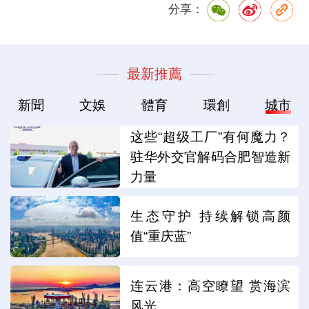
分享：
最新推薦
新聞
文娛
體育
環創
城市
这些“超级工厂”有何魔力？
驻华外交官解码合肥智造新
力量
生态守护 持续解锁高颜
值“重庆蓝”
连云港：高空瞭望 赏海滨
风光