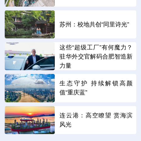
苏州：校地共创“同里诗光”
这些“超级工厂”有何魔力？
驻华外交官解码合肥智造新
力量
生态守护 持续解锁高颜
值“重庆蓝”
连云港：高空瞭望 赏海滨
风光