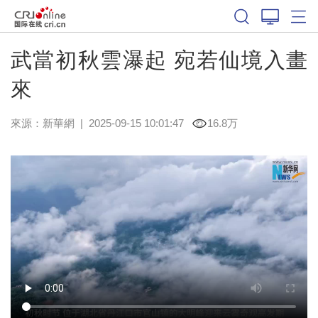
武當初秋雲瀑起 宛若仙境入畫
來
來源：
新華網
|
2025-09-15 10:01:47
16.8万