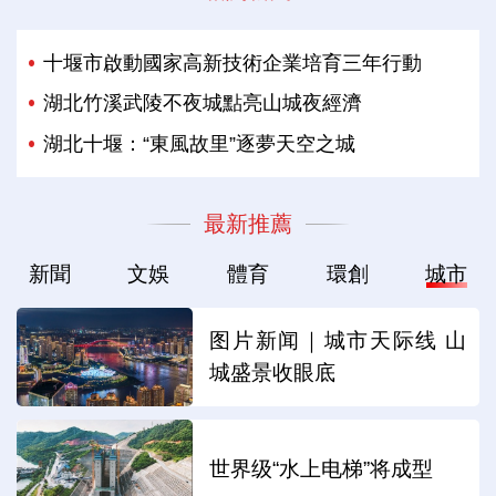
十堰市啟動國家高新技術企業培育三年行動
湖北竹溪武陵不夜城點亮山城夜經濟
湖北十堰：“東風故里”逐夢天空之城
最新推薦
新聞
文娛
體育
環創
城市
图片新闻｜城市天际线 山
城盛景收眼底
世界级“水上电梯”将成型