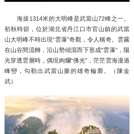
海拔1314米的大明峰是武當山72峰之一。
初秋時節，位於湖北省丹江口市官山鎮的武當
山大明峰不時出現“雲瀑”奇觀，令人稱奇。雲霧
在山谷間流轉，沿山勢傾瀉而下形成“雲瀑”，陽
光穿透雲層時，偶現絢爛“佛光”，茫茫雲海漫過
峰巒，勾勒出武當山脈的雄奇輪廓。（陳金
武）