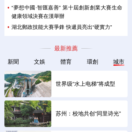
“夢想中國·智匯嘉善” 第十屆創新創業大賽生命
健康領域決賽在漢舉辦
湖北郵政技能大賽爭鋒 快遞員亮出“硬實力”
最新推薦
新聞
文娛
體育
環創
城市
世界级“水上电梯”将成型
苏州：校地共创“同里诗光”