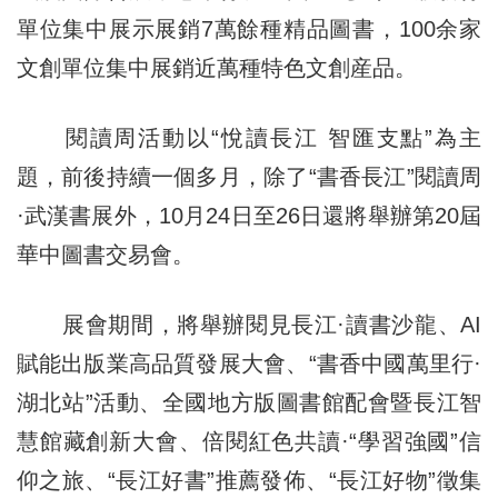
單位集中展示展銷7萬餘種精品圖書，100余家
文創單位集中展銷近萬種特色文創産品。
閱讀周活動以“悅讀長江 智匯支點”為主
題，前後持續一個多月，除了“書香長江”閱讀周
·武漢書展外，10月24日至26日還將舉辦第20屆
華中圖書交易會。
展會期間，將舉辦閱見長江·讀書沙龍、AI
賦能出版業高品質發展大會、“書香中國萬里行·
湖北站”活動、全國地方版圖書館配會暨長江智
慧館藏創新大會、倍閱紅色共讀
·“
學習強國”信
仰之旅、“長江好書”推薦發佈、“長江好物”徵集