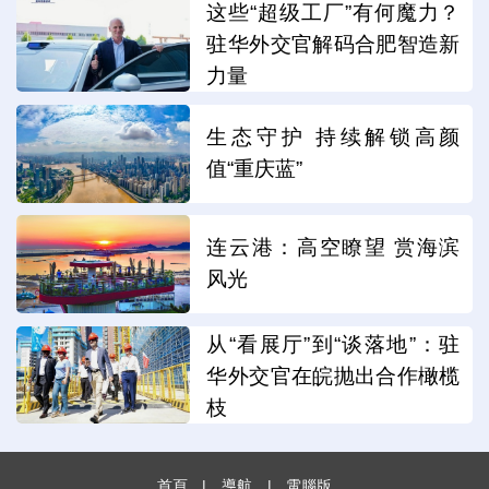
这些“超级工厂”有何魔力？
驻华外交官解码合肥智造新
力量
生态守护 持续解锁高颜
值“重庆蓝”
连云港：高空瞭望 赏海滨
风光
从“看展厅”到“谈落地”：驻
华外交官在皖抛出合作橄榄
枝
首頁
|
導航
|
電腦版