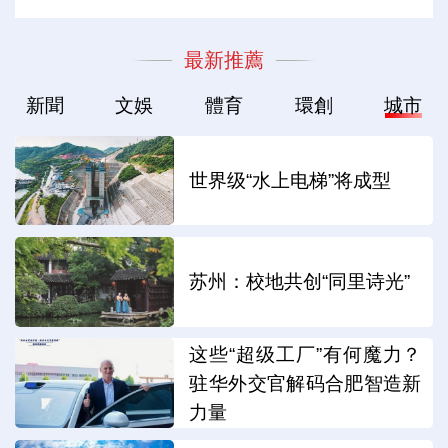
最新推薦
新聞
文娛
體育
環創
城市
世界级“水上电梯”将成型
苏州：校地共创“同里诗光”
这些“超级工厂”有何魔力？
驻华外交官解码合肥智造新
力量