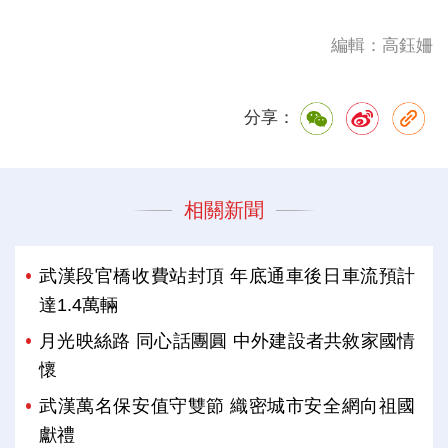
編輯：高鈺姍
分享：
相關新聞
武漢段官橋收費站封頂 年底通車後日車流預計
達1.4萬輛
月光映絲路 同心話團圓 中外建設者共敘家國情
懷
武漢萬名保安值守雙節 織密城市安全網向祖國
獻禮