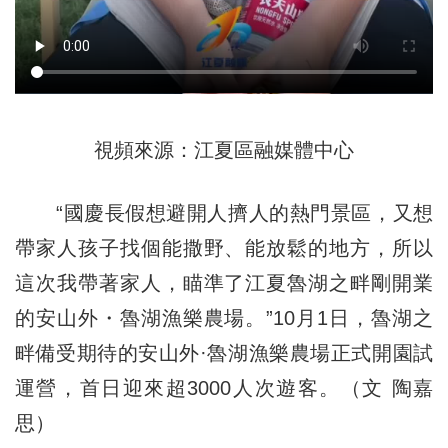
視頻來源：江夏區融媒體中心
“國慶長假想避開人擠人的熱門景區，又想
帶家人孩子找個能撒野、能放鬆的地方，所以
這次我帶著家人，瞄準了江夏魯湖之畔剛開業
的安山外・魯湖漁樂農場。”10月1日，魯湖之
畔備受期待的安山外·魯湖漁樂農場正式開園試
運營，首日迎來超3000人次遊客。（文 陶嘉
思）