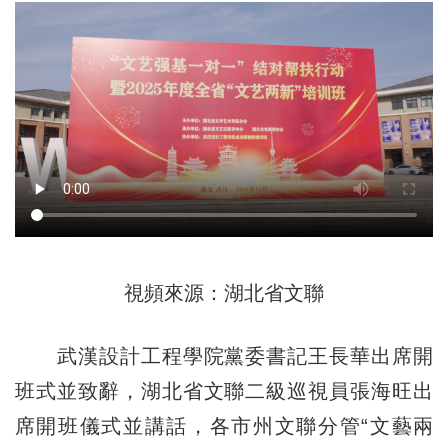
視頻來源：湖北省文聯
武漢設計工程學院黨委書記王長華出席開
班式並致辭，湖北省文聯二級巡視員張海旺出
席開班儀式並講話，各市州文聯分管“文藝兩