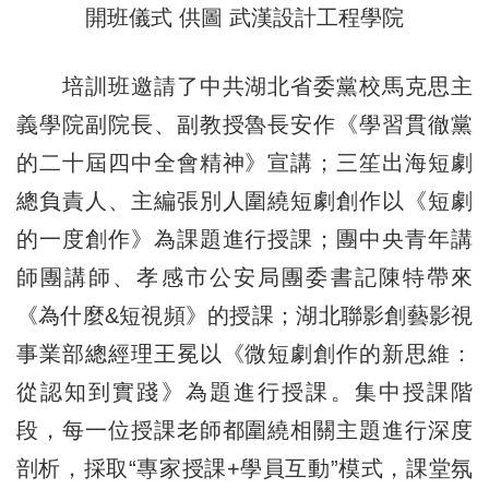
開班儀式 供圖 武漢設計工程學院
培訓班邀請了中共湖北省委黨校馬克思主
義學院副院長、副教授魯長安作《學習貫徹黨
的二十屆四中全會精神》宣講；三笙出海短劇
總負責人、主編張別人圍繞短劇創作以《短劇
的一度創作》為課題進行授課；團中央青年講
師團講師、孝感市公安局團委書記陳特帶來
《為什麼&短視頻》的授課；湖北聯影創藝影視
事業部總經理王冕以《微短劇創作的新思維：
從認知到實踐》為題進行授課。集中授課階
段，每一位授課老師都圍繞相關主題進行深度
剖析，採取“專家授課+學員互動”模式，課堂氛