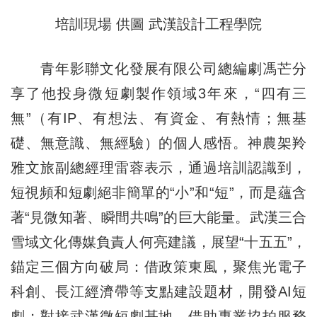
培訓現場 供圖 武漢設計工程學院
青年影聯文化發展有限公司總編劇馮芒分
享了他投身微短劇製作領域3年來，“四有三
無”（有IP、有想法、有資金、有熱情；無基
礎、無意識、無經驗）的個人感悟。神農架羚
雅文旅副總經理雷蓉表示，通過培訓認識到，
短視頻和短劇絕非簡單的“小”和“短”，而是蘊含
著“見微知著、瞬間共鳴”的巨大能量。武漢三合
雪域文化傳媒負責人何亮建議，展望“十五五”，
錨定三個方向破局：借政策東風，聚焦光電子
科創、長江經濟帶等支點建設題材，開發AI短
劇；對接武漢微短劇基地，借助專業協拍服務