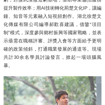
提升製作效率；用AI技術轉化荊楚文化IP，讓編
鐘、知音等元素融入短視頻創作。湖北徐楚文
化傳媒有限公司編導郝歡喜建議，借鑒“項目
制”模式，深度參與鄉村振興等國家戰略，並表
示亟需在職稱評審、評獎入會等方面給予更明
確的政策傾斜，打通職業發展的通道等。現場
共計30余名學員討論發言，掀起一場頭腦風
暴。