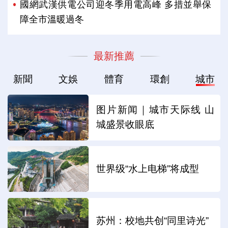
國網武漢供電公司迎冬季用電高峰 多措並舉保
障全市溫暖過冬
最新推薦
新聞
文娛
體育
環創
城市
图片新闻｜城市天际线 山
城盛景收眼底
世界级“水上电梯”将成型
苏州：校地共创“同里诗光”