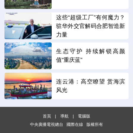
这些“超级工厂”有何魔力？
驻华外交官解码合肥智造新
力量
生态守护 持续解锁高颜
值“重庆蓝”
连云港：高空瞭望 赏海滨
风光
首頁
|
導航
|
電腦版
中央廣播電視總台
國際在線
版權所有