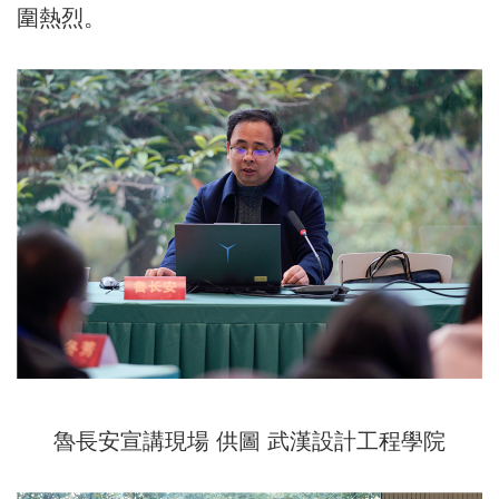
圍熱烈。
魯長安宣講現場 供圖 武漢設計工程學院