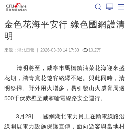
金色花海平安行 綠色國網護清
明
來源：
湖北日報
|
2026-03-30 14:17:33
10.2万
清明將至，咸寧市馬橋鎮油菜花海迎來盛
花期，踏青賞花遊客絡繹不絕。與此同時，清
明祭掃、野外用火增多，易引發山火威脅周邊
500千伏赤壁至咸寧輸電線路安全運行。
3月28日，國網湖北電力員工在輸電線路沿
線開展電力設施保護宣傳，面向遊客與當地村