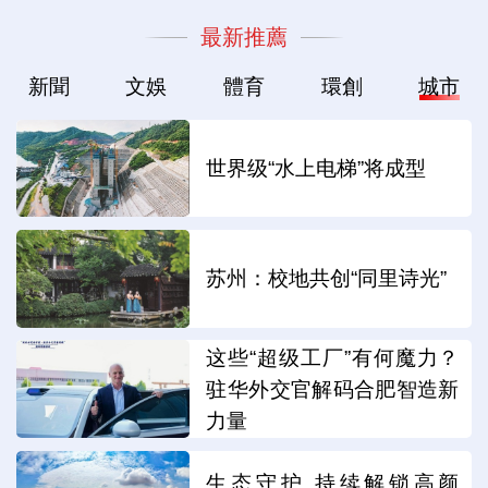
最新推薦
新聞
文娛
體育
環創
城市
世界级“水上电梯”将成型
苏州：校地共创“同里诗光”
这些“超级工厂”有何魔力？
驻华外交官解码合肥智造新
力量
生态守护 持续解锁高颜