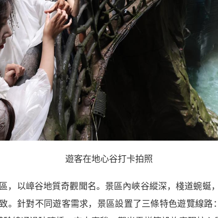
遊客在地心谷打卡拍照
區，以嶂谷地質奇觀聞名。景區內峽谷縱深，棧道蜿蜒，
致。針對不同遊客需求，景區設置了三條特色遊覽線路