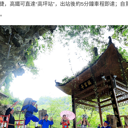
，高鐵可直達“高坪站”，出站後約5分鐘車程即達；自
場。