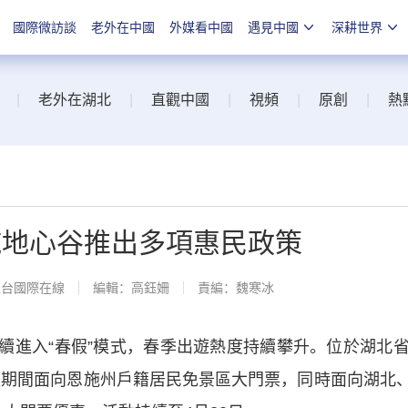
國際微訪談
老外在中國
外媒看中國
遇見中國
深耕世界
|
老外在湖北
|
直觀中國
|
視頻
|
原創
|
熱
施地心谷推出多項惠民政策
總台國際在線
編輯：高鈺姍
責編：魏寒冰
進入“春假”模式，春季出遊熱度持續攀升。位於湖北省
假期間面向恩施州戶籍居民免景區大門票，同時面向湖北