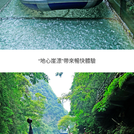
“地心崖漂”帶來暢快體驗