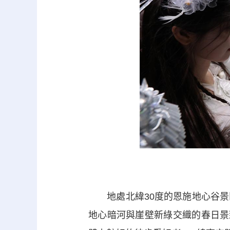
地處北緯30度的恩施地心谷景
地心暗河與崖壁新綠交織的春日景