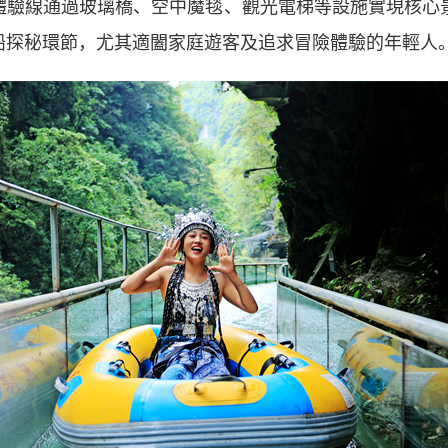
體驗線通過玻璃橋、空中魔毯、觀光電梯等設施實現核心
遊船探秘環節，尤其適闔家庭遊客及追求冒險體驗的年輕人