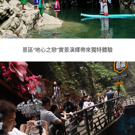
景區“地心之戀”實景演繹帶來獨特體驗