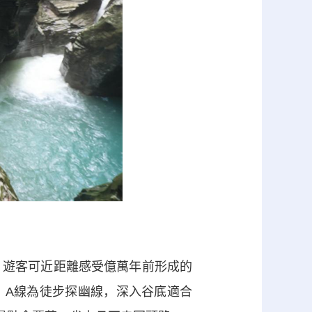
遊客可近距離感受億萬年前形成的
：A線為徒步探幽線，深入谷底適合