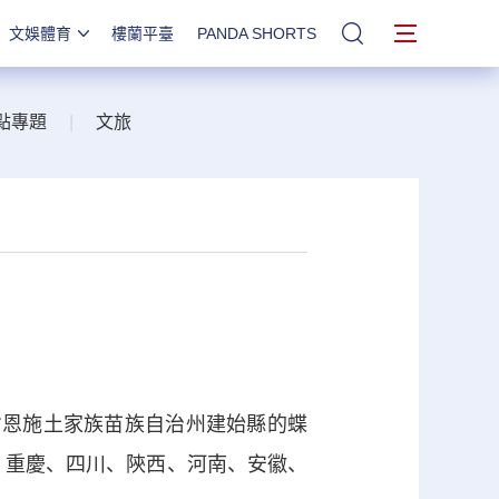
文娛體育
樓蘭平臺
PANDA SHORTS
站內搜索
點專題
|
文旅
恩施土家族苗族自治州建始縣的蝶
、重慶、四川、陝西、河南、安徽、