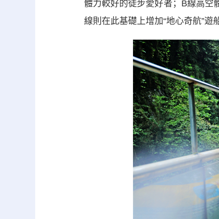
體力較好的徒步愛好者；B線高空
線則在此基礎上增加“地心奇航”