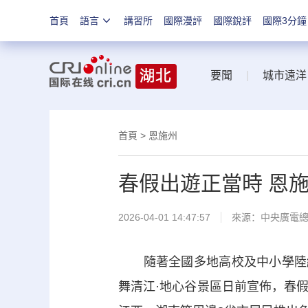
首頁
語言
講習所
國際漫評
國際銳評
國際3分鐘
要聞
|
城市遠洋
首頁
>
恩施州
春假出遊正當時 恩
2026-04-01 14:47:57
來源：中央廣電
隨著全國多地高校及中小學陸續
舞清江·地心谷景區日前宣佈，春