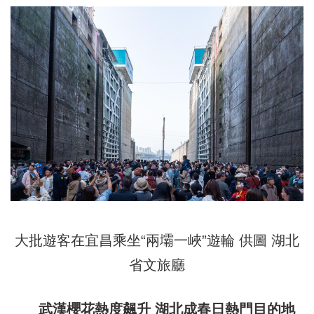
大批遊客在宜昌乘坐“兩壩一峽”遊輪 供圖 湖北
省文旅廳
武漢櫻花熱度飆升 湖北成春日熱門目的地