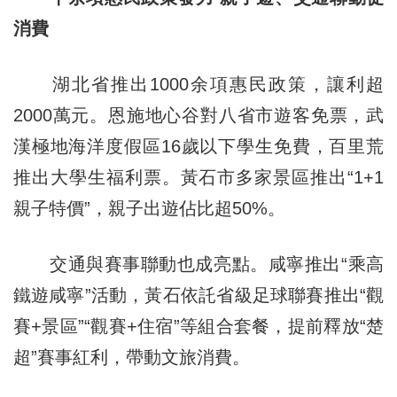
消費
湖北省推出1000余項惠民政策，讓利超
2000萬元。恩施地心谷對八省市遊客免票，武
漢極地海洋度假區16歲以下學生免費，百里荒
推出大學生福利票。黃石市多家景區推出“1+1
親子特價”，親子出遊佔比超50%。
交通與賽事聯動也成亮點。咸寧推出“乘高
鐵遊咸寧”活動，黃石依託省級足球聯賽推出“觀
賽+景區”“觀賽+住宿”等組合套餐，提前釋放“楚
超”賽事紅利，帶動文旅消費。