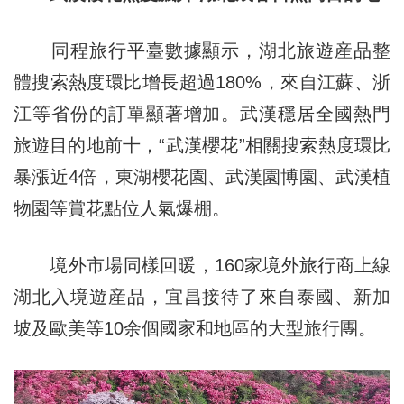
同程旅行平臺數據顯示，湖北旅遊産品整
體搜索熱度環比增長超過180%，來自江蘇、浙
江等省份的訂單顯著增加。武漢穩居全國熱門
旅遊目的地前十，“武漢櫻花”相關搜索熱度環比
暴漲近4倍，東湖櫻花園、武漢園博園、武漢植
物園等賞花點位人氣爆棚。
境外市場同樣回暖，160家境外旅行商上線
湖北入境遊産品，宜昌接待了來自泰國、新加
坡及歐美等10余個國家和地區的大型旅行團。