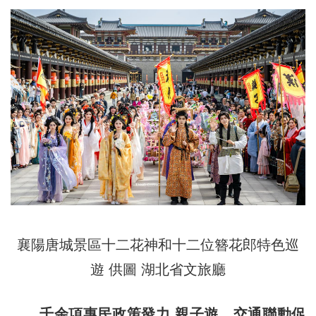
襄陽唐城景區十二花神和十二位簪花郎特色巡
遊 供圖 湖北省文旅廳
千余項惠民政策發力 親子遊、交通聯動促