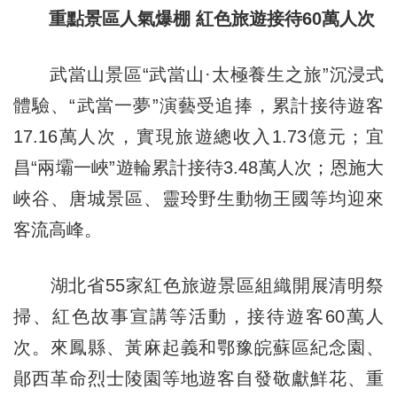
重點景區人氣爆棚 紅色旅遊接待60萬人次
武當山景區“武當山·太極養生之旅”沉浸式
體驗、“武當一夢”演藝受追捧，累計接待遊客
17.16萬人次，實現旅遊總收入1.73億元；宜
昌“兩壩一峽”遊輪累計接待3.48萬人次；恩施大
峽谷、唐城景區、靈玲野生動物王國等均迎來
客流高峰。
湖北省55家紅色旅遊景區組織開展清明祭
掃、紅色故事宣講等活動，接待遊客60萬人
次。來鳳縣、黃麻起義和鄂豫皖蘇區紀念園、
鄖西革命烈士陵園等地遊客自發敬獻鮮花、重