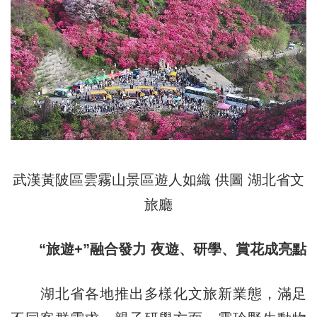
武漢黃陂區雲霧山景區遊人如織 供圖 湖北省文
旅廳
“旅遊+”融合發力 夜遊、研學、賞花成亮點
湖北省各地推出多樣化文旅新業態，滿足