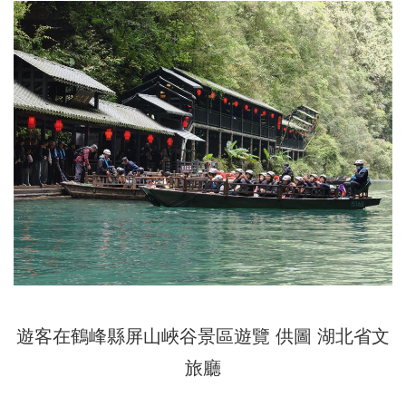
遊客在鶴峰縣屏山峽谷景區遊覽 供圖 湖北省文
旅廳