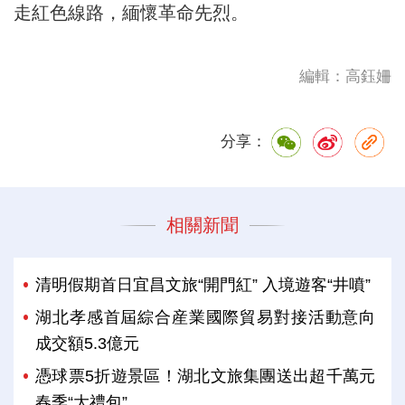
走紅色線路，緬懷革命先烈。
編輯：高鈺姍
分享：
相關新聞
清明假期首日宜昌文旅“開門紅” 入境遊客“井噴”
湖北孝感首屆綜合産業國際貿易對接活動意向
成交額5.3億元
憑球票5折遊景區！湖北文旅集團送出超千萬元
春季“大禮包”