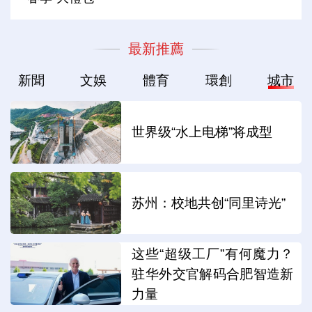
最新推薦
新聞
文娛
體育
環創
城市
世界级“水上电梯”将成型
苏州：校地共创“同里诗光”
这些“超级工厂”有何魔力？
驻华外交官解码合肥智造新
力量