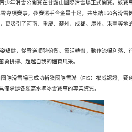
青少年滑雪公開賽在甘露山國際滑雪場正式開賽。該賽
雪專項賽事，參賽選手含金量十足，共集結160名滑雪
，更吸引了河南、重慶、蘇州、成都、廣州、港臺等地
矯健，從雪道順勢俯衝、靈活轉彎，動作流暢利落、
奮勇拼搏、超越自我的體育風采。
際滑雪場已成功斬獲國際雪聯（FIS）權威認證，賽
具備承辦各類高水準冰雪賽事的專業資質。