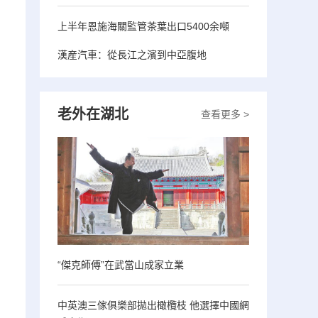
上半年恩施海關監管茶葉出口5400余噸
漢産汽車：從長江之濱到中亞腹地
老外在湖北
查看更多 >
“傑克師傅”在武當山成家立業
中英澳三傢俱樂部拋出橄欖枝 他選擇中國網