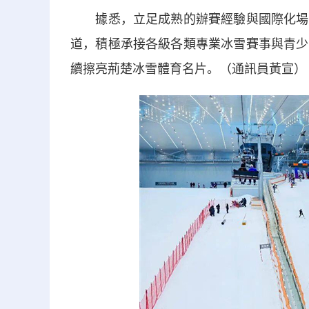
據悉，立足成熟的辦賽經驗與國際化場地
道，積極承接各級各類專業冰雪賽事與青少
續擦亮荊楚冰雪體育名片。（通訊員黃宣）