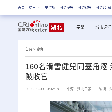
首頁
語言
講習所
國際漫評
國際銳評
國際3分鐘
要聞
|
城市遠洋
首頁
>
體育
160名滑雪健兒同臺角逐
陂收官
2026-06-09 10:02:18
來源：
湖北日報
編輯：