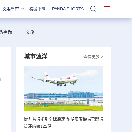
文娛體育
樓蘭平臺
PANDA SHORTS
站內搜索
點專題
|
文旅
城市遠洋
查看更多 >
黃
從九省通衢到全球通達 花湖國際機場已開通
貨運航線122條