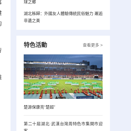
球之鄉
事
健
湖北秭歸：外國友人體驗傳統民俗魅力 邂逅
非遺之美
的
特色活動
查看更多 >
行
道
楚源保康亮“楚超”
第二十屆湖北·武漢台灣周特色市集開市迎
客