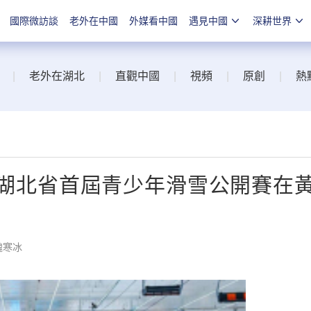
國際微訪談
老外在中國
外媒看中國
遇見中國
深耕世界
|
老外在湖北
|
直觀中國
|
視頻
|
原創
|
熱
 湖北省首屆青少年滑雪公開賽在
魏寒冰