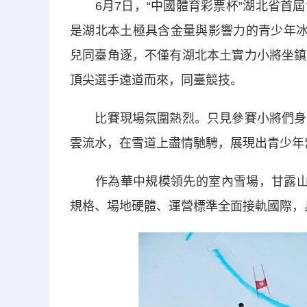
6月7日，“中國體育彩票杯”湖北省首屆
是湖北本土極具含金量與影響力的青少年冰
兒同臺角逐，不僅有湖北本土實力小將坐鎮
頂尖選手遠道而來，同臺競技。
比賽現場氛圍熱烈。只見參賽小將們身姿
雲流水，在雪道上盡情馳騁，展現出青少年
作為華中規模領先的室內雪場，甘露山國
規格、場地硬體、運營標準全面接軌國際，